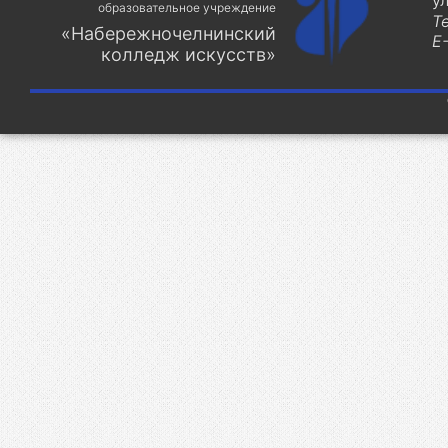
у
образовательное учреждение
Т
«Набережночелнинский
E-
колледж искусств»