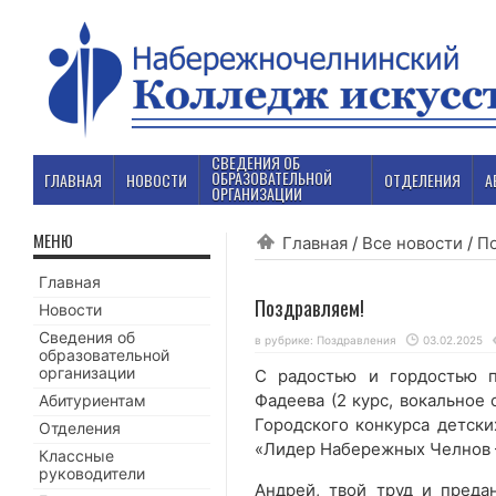
СВЕДЕНИЯ ОБ
ОБРАЗОВАТЕЛЬНОЙ
ГЛАВНАЯ
НОВОСТИ
ОТДЕЛЕНИЯ
А
ОРГАНИЗАЦИИ
МЕНЮ
Главная
/
Все новости
/
П
Главная
Поздравляем!
Новости
Сведения об
в рубрике:
Поздравления
03.02.2025
образовательной
организации
С радостью и гордостью п
Фадеева (2 курс, вокальное
Абитуриентам
Городского конкурса детск
Отделения
«Лидер Набережных Челнов 
Классные
руководители
Андрей, твой труд и преда