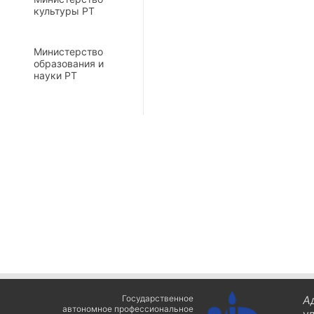
культуры РТ
Министерство
образования и
науки РТ
Государственное
А
автономное профессиональное