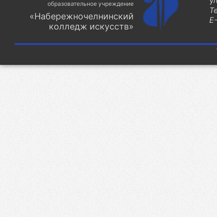
у
образовательное учреждение
Т
«Набережночелнинский
E-
колледж искусств»