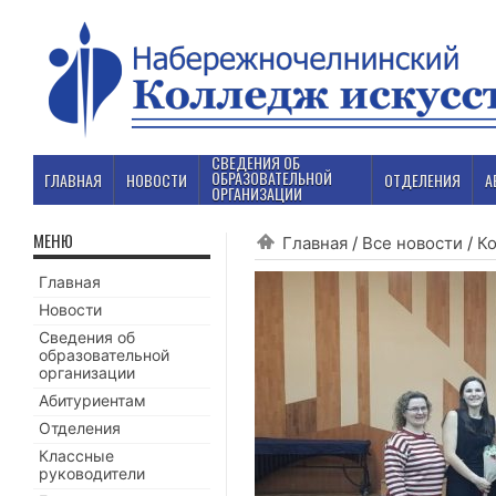
СВЕДЕНИЯ ОБ
ОБРАЗОВАТЕЛЬНОЙ
ГЛАВНАЯ
НОВОСТИ
ОТДЕЛЕНИЯ
А
ОРГАНИЗАЦИИ
МЕНЮ
Главная
/
Все новости
/
К
Главная
Новости
Сведения об
образовательной
организации
Абитуриентам
Отделения
Классные
руководители