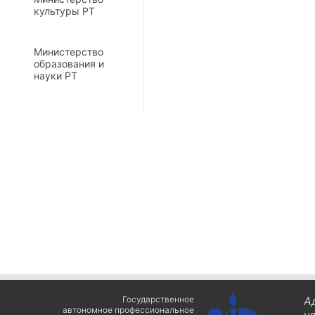
культуры РТ
Министерство
образования и
науки РТ
Государственное
А
автономное профессиональное