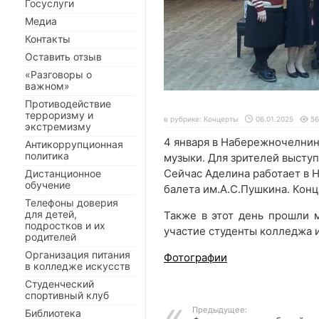
Госуслуги
Медиа
Контакты
Оставить отзыв
«Разговоры о
важном»
Противодействие
терроризму и
в рубрике:
Концерты
06.01.2025
56
экстремизму
4 января в Набережночелнин
Антикоррупционная
политика
музыки. Для зрителей высту
Сейчас Аделина работает в 
Дистанционное
обучение
балета им.А.С.Пушкина. Кон
Телефоны доверия
для детей,
Также в этот день прошли м
подростков и их
участие студенты колледжа и
родителей
Организация питания
Фотографии
в колледже искусств
Студенческий
спортивный клуб
Предыдущее:
Библиотека