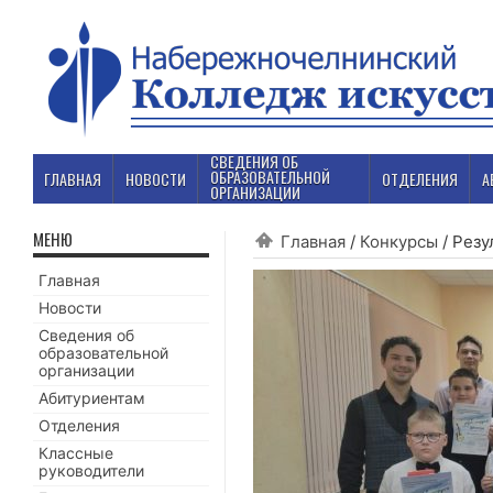
СВЕДЕНИЯ ОБ
ОБРАЗОВАТЕЛЬНОЙ
ГЛАВНАЯ
НОВОСТИ
ОТДЕЛЕНИЯ
А
ОРГАНИЗАЦИИ
МЕНЮ
Главная
/
Конкурсы
/
Резу
Главная
Новости
Сведения об
образовательной
организации
Абитуриентам
Отделения
Классные
руководители