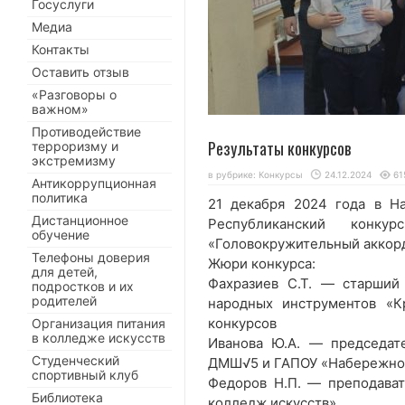
Госуслуги
Медиа
Контакты
Оставить отзыв
«Разговоры о
важном»
Противодействие
Результаты конкурсов
терроризму и
экстремизму
в рубрике:
Конкурсы
24.12.2024
61
Антикоррупционная
политика
21 декабря 2024 года в Н
Дистанционное
Республиканский конк
обучение
«Головокружительный аккор
Телефоны доверия
Жюри конкурса:
для детей,
Фахразиев С.Т. — старший
подростков и их
родителей
народных инструментов «К
конкурсов
Организация питания
в колледже искусств
Иванова Ю.А. — председат
Студенческий
ДМШ√5 и ГАПОУ «Набережноч
спортивный клуб
Федоров Н.П. — преподава
Библиотека
колледж искусств»