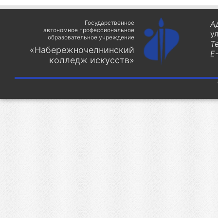
Государственное
А
автономное профессиональное
у
образовательное учреждение
Т
«Набережночелнинский
E-
колледж искусств»