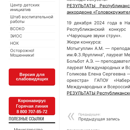
Центр детских
РЕЗУЛЬТАТЫ Республиканс
инициатив
аккордеоне «Головокружите
Штаб воспитательной
работы
19 декабря 2024 года в Н
ВСОКО
Республиканский конкурс
«Чарующие звуки струн».
ЭИОС
Жюри конкурса:
НОК
Мотыгуллин А.М. — препода
Осторожно!
им.Ф.З.Яруллина”, лауреат 
Мошенники!
Больбот А.Э. — преподавате
лауреат Международных и Вс
Голикова Елена Сергеевна 
Версия для
слабовидящих
оркестра» ГАПОУ «Набер
Международных и Всероссий
РЕЗУЛЬТАТЫ Республиканско
Коронавирус
Горячая линия
8 800 707-85-72
Предыдущее:
ПОЛЕЗНЫЕ ССЫЛКИ
Предыдущая запись
Министерство