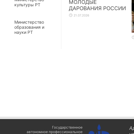
МОЛОДЫЕ
культуры РТ
ДАРОВАНИЯ РОССИИ
21.07.2026
Министерство
образования и
науки РТ
Государственное
А
автономное профессиональное