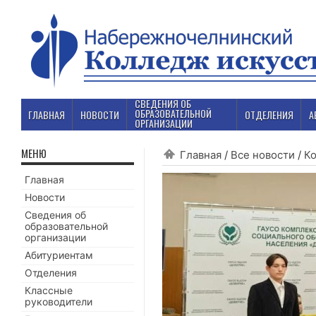
СВЕДЕНИЯ ОБ
ОБРАЗОВАТЕЛЬНОЙ
ГЛАВНАЯ
НОВОСТИ
ОТДЕЛЕНИЯ
А
ОРГАНИЗАЦИИ
МЕНЮ
Главная
/
Все новости
/
К
Главная
Новости
Сведения об
образовательной
организации
Абитуриентам
Отделения
Классные
руководители