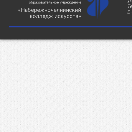
у
образовательное учреждение
Т
«Набережночелнинский
E-
колледж искусств»