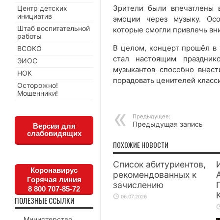
Зрители были впечатлены 
Центр детских
инициатив
эмоции через музыку. Осо
Штаб воспитательной
которые смогли привлечь вн
работы
В целом, концерт прошёл в 
ВСОКО
стал настоящим праздник
ЭИОС
музыкантов способно внест
НОК
порадовать ценителей класс
Осторожно!
Мошенники!
Предыдущее:
Предыдущая запись
Версия для
слабовидящих
ПОХОЖИЕ НОВОСТИ
Список абитуриентов,
Коронавирус
рекомендованных к
Горячая линия
зачислению
8 800 707-85-72
06.07.2026
ПОЛЕЗНЫЕ ССЫЛКИ
Министерство