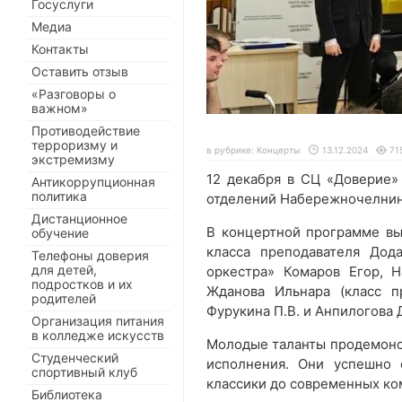
Госуслуги
Медиа
Контакты
Оставить отзыв
«Разговоры о
важном»
Противодействие
терроризму и
в рубрике:
Концерты
13.12.2024
71
экстремизму
12 декабря в СЦ «Доверие»
Антикоррупционная
политика
отделений Набережночелнин
Дистанционное
В концертной программе вы
обучение
класса преподавателя Дод
Телефоны доверия
для детей,
оркестра» Комаров Егор, Н
подростков и их
Жданова Ильнара (класс п
родителей
Фурукина П.В. и Анпилогова Д
Организация питания
в колледже искусств
Молодые таланты продемонст
Студенческий
исполнения. Они успешно 
спортивный клуб
классики до современных ко
Библиотека