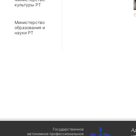
культуры РТ
Министерство
образования и
науки РТ
Государственное
А
автономное профессиональное