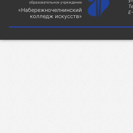
у
образовательное учреждение
Т
«Набережночелнинский
E-
колледж искусств»