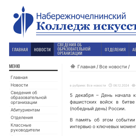
СВЕДЕНИЯ ОБ
ОБРАЗОВАТЕЛЬНОЙ
ГЛАВНАЯ
НОВОСТИ
ОТДЕЛЕНИЯ
А
ОРГАНИЗАЦИИ
МЕНЮ
Главная
/
Все новости
/
Главная
Новости
в рубрике:
Все новости
06.12.2024
Сведения об
5 декабря – День начала к
образовательной
фашистских войск в битве
организации
(победный день) России.
Абитуриентам
Отделения
В память об этом событии
Классные
интервью о ключевых момент
руководители