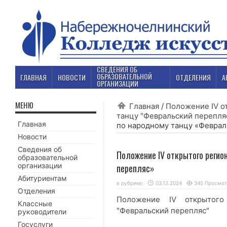
СВЕДЕНИЯ ОБ
ОБРАЗОВАТЕЛЬНОЙ
ГЛАВНАЯ
НОВОСТИ
ОТДЕЛЕНИЯ
А
ОРГАНИЗАЦИИ
МЕНЮ
Главная
/
Положение IV о
танцу "Февральский перепля
Главная
по народному танцу «Феврал
Новости
Сведения об
Положение IV открытого регио
образовательной
организации
перепляc»
Абитуриентам
в рубрике:
03.12.2024
345 Просмо
Отделения
Положение IV открытого
Классные
"Февральский перепляc"
руководители
Госуслуги