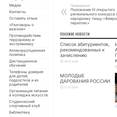
Медиа
Предыдущее:
Положение IV открытого
Контакты
регионального конкурса 
Оставить отзыв
народному танцу «Февра
перепляc»
«Разговоры о
важном»
ПОХОЖИЕ НОВОСТИ
Противодействие
терроризму и
экстремизму
Список абитуриентов,
рекомендованных к
Антикоррупционная
политика
зачислению
Дистанционное
06.07.2026
обучение
Телефоны доверия
МОЛОДЫЕ
для детей,
подростков и их
ДАРОВАНИЯ РОССИИ
родителей
21.07.2026
Организация питания
в колледже искусств
Студенческий
спортивный клуб
Библиотека