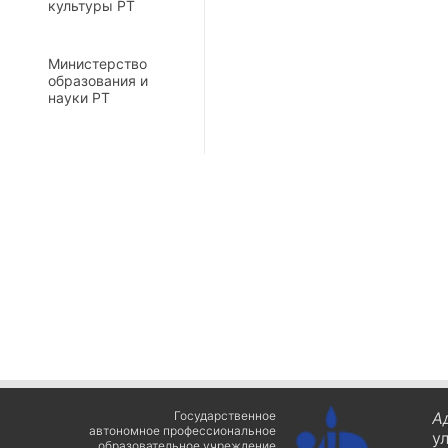
культуры РТ
Министерство
образования и
науки РТ
Государственное
А
автономное профессиональное
у
образовательное учреждение