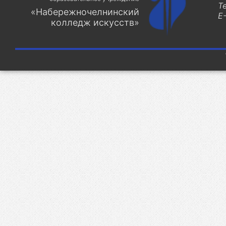
Т
«Набережночелнинский
E-
колледж искусств»