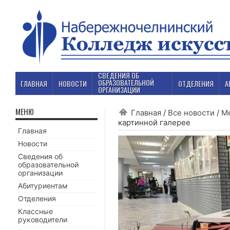
СВЕДЕНИЯ ОБ
ОБРАЗОВАТЕЛЬНОЙ
ГЛАВНАЯ
НОВОСТИ
ОТДЕЛЕНИЯ
А
ОРГАНИЗАЦИИ
МЕНЮ
Главная
/
Все новости
/
М
картинной галерее
Главная
Новости
Сведения об
образовательной
организации
Абитуриентам
Отделения
Классные
руководители