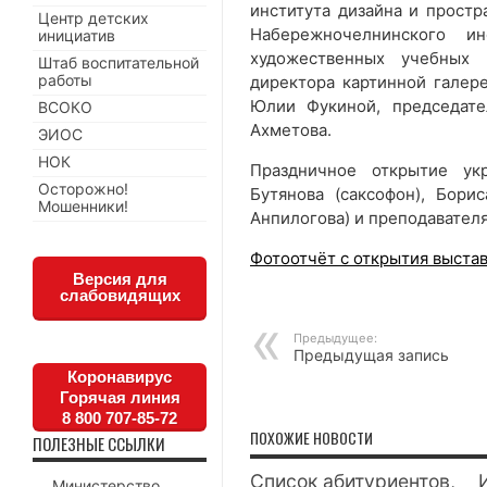
института дизайна и простр
Центр детских
Набережночелнинского и
инициатив
художественных учебных 
Штаб воспитательной
работы
директора картинной галер
Юлии Фукиной, председат
ВСОКО
Ахметова.
ЭИОС
НОК
Праздничное открытие ук
Осторожно!
Бутянова (саксофон), Бори
Мошенники!
Анпилогова) и преподавателя
Фотоотчёт с открытия выста
Версия для
слабовидящих
Предыдущее:
Предыдущая запись
Коронавирус
Горячая линия
8 800 707-85-72
ПОХОЖИЕ НОВОСТИ
ПОЛЕЗНЫЕ ССЫЛКИ
Список абитуриентов,
Министерство