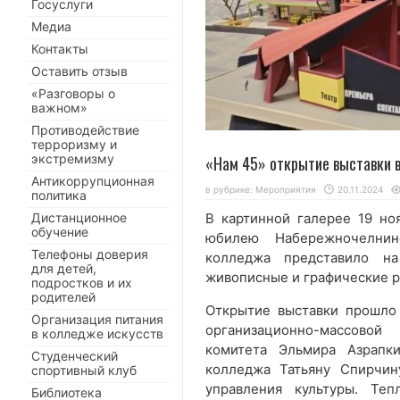
Госуслуги
Медиа
Контакты
Оставить отзыв
«Разговоры о
важном»
Противодействие
терроризму и
экстремизму
«Нам 45» открытие выставки в
Антикоррупционная
в рубрике:
Мероприятия
20.11.2024
политика
Дистанционное
В картинной галерее 19 но
обучение
юбилею Набережночелнин
Телефоны доверия
колледжа представило на
для детей,
живописные и графические р
подростков и их
родителей
Открытие выставки прошло 
Организация питания
организационно-массовой
в колледже искусств
комитета Эльмира Азрапк
Студенческий
колледжа Татьяну Спирчин
спортивный клуб
управления культуры. Те
Библиотека