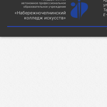
А
автономное профессиональное
у
образовательное учреждение
Т
«Набережночелнинский
E-
колледж искусств»