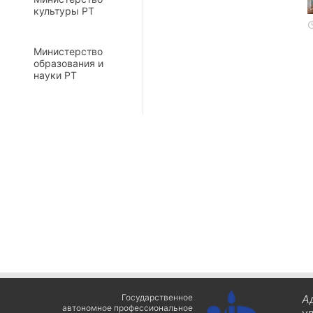
культуры РТ
Министерство
образования и
науки РТ
Государственное
А
автономное профессиональное