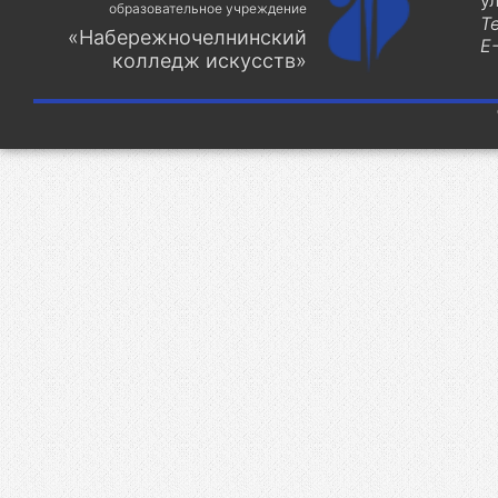
у
образовательное учреждение
Т
«Набережночелнинский
E-
колледж искусств»