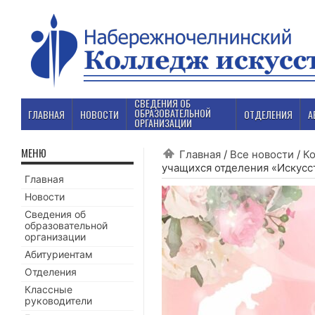
СВЕДЕНИЯ ОБ
ОБРАЗОВАТЕЛЬНОЙ
ГЛАВНАЯ
НОВОСТИ
ОТДЕЛЕНИЯ
А
ОРГАНИЗАЦИИ
МЕНЮ
Главная
/
Все новости
/
К
учащихся отделения «Искусс
Главная
Новости
Сведения об
образовательной
организации
Абитуриентам
Отделения
Классные
руководители