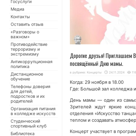
Госуслуги
Медиа
Контакты
Оставить отзыв
«Разговоры о
важном»
Противодействие
терроризму и
экстремизму
Дорогие друзья! Приглашаем В
Антикоррупционная
посвящённый Дню мамы.
политика
в рубрике:
Концерты
24.11.2024
11
Дистанционное
обучение
Когда: 29 ноября в 18.00
Телефоны доверия
Где: Большой зал колледжа и
для детей,
подростков и их
День мамы — один из самых
родителей
Зрителей ждут яркие кон
Организация питания
отделения «Искусство танца»
в колледже искусств
теплом и создавать атмосфер
Студенческий
спортивный клуб
Концерт участвует в програм
Библиотека