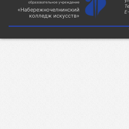
у
образовательное учреждение
Т
«Набережночелнинский
E-
колледж искусств»