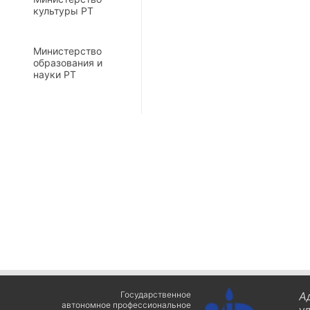
культуры РТ
Министерство
образования и
науки РТ
Государственное
А
автономное профессиональное