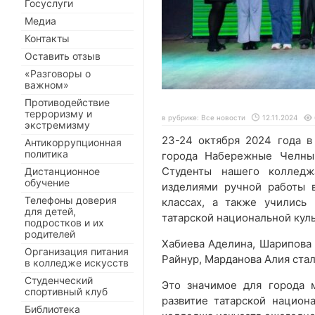
Госуслуги
Медиа
Контакты
Оставить отзыв
«Разговоры о
важном»
Противодействие
терроризму и
в рубрике:
Все новости
12.11.2024
экстремизму
23-24 октября 2024 года 
Антикоррупционная
политика
города Набережные Челны
Студенты нашего колледж
Дистанционное
обучение
изделиями ручной работы 
Телефоны доверия
классах, а также учились
для детей,
татарской национальной кул
подростков и их
родителей
Хабиева Аделина, Шарипова 
Организация питания
Райнур, Марданова Алия ста
в колледже искусств
Студенческий
Это значимое для города 
спортивный клуб
развитие татарской национ
Библиотека