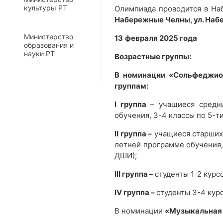
культуры РТ
Олимпиада проводится в На
Набережные Челны, ул. Набе
Министерство
13
февраля 2025 года
образования и
науки РТ
Возрастные группы:
В номинации
«Сольфеджио
группам:
I группа
– учащиеся средни
обучения, 3-4 классы по 5-
II группа –
учащиеся старших 
летней программе обучения,
ДШИ);
I
II
группа –
студенты 1-2 курс
IV
группа –
студенты 3-4 кур
В номинации
«Музыкальная 