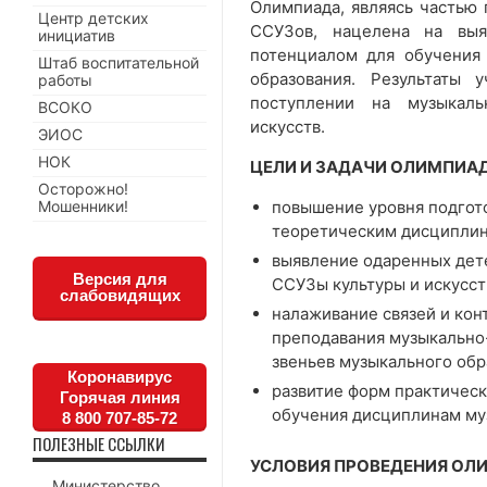
Олимпиада, являясь частью
Центр детских
ССУЗов, нацелена на выя
инициатив
потенциалом для обучения
Штаб воспитательной
образования. Результаты 
работы
поступлении на музыкаль
ВСОКО
искусств.
ЭИОС
НОК
ЦЕЛИ И ЗАДАЧИ ОЛИМПИА
Осторожно!
Мошенники!
повышение уровня подгото
теоретическим дисциплин
выявление одаренных дете
Версия для
ССУЗы культуры и искусств
слабовидящих
налаживание связей и кон
преподавания музыкально
звеньев музыкального обр
Коронавирус
развитие форм практическ
Горячая линия
обучения дисциплинам му
8 800 707-85-72
ПОЛЕЗНЫЕ ССЫЛКИ
УСЛОВИЯ ПРОВЕДЕНИЯ О
Министерство