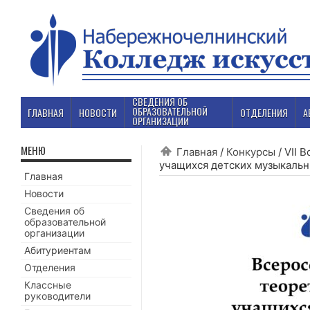
СВЕДЕНИЯ ОБ
ОБРАЗОВАТЕЛЬНОЙ
ГЛАВНАЯ
НОВОСТИ
ОТДЕЛЕНИЯ
А
ОРГАНИЗАЦИИ
МЕНЮ
Главная
/
Конкурсы
/
VII 
учащихся детских музыкальн
Главная
Новости
Сведения об
образовательной
организации
Абитуриентам
Отделения
Классные
руководители