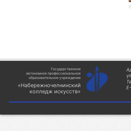
Государственное
А
автономное профессиональное
у
образовательное учреждение
Т
«Набережночелнинский
E-
колледж искусств»