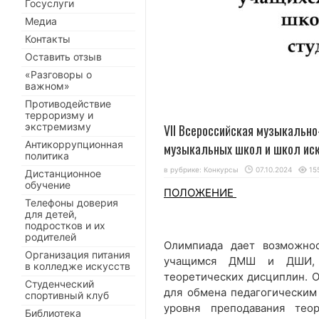
Госуслуги
Медиа
Контакты
Оставить отзыв
«Разговоры о
важном»
Противодействие
терроризму и
экстремизму
VII Всероссийская музыкальн
Антикоррупционная
музыкальных школ и школ иск
политика
в рубрике:
Конкурсы
07.10.2024
15
Дистанционное
обучение
ПОЛОЖЕНИЕ
Телефоны доверия
для детей,
подростков и их
родителей
Олимпиада дает возможнос
Организация питания
учащимся ДМШ и ДШИ, с
в колледже искусств
теоретических дисциплин. О
Студенческий
для обмена педагогическим
спортивный клуб
уровня преподавания те
Библиотека