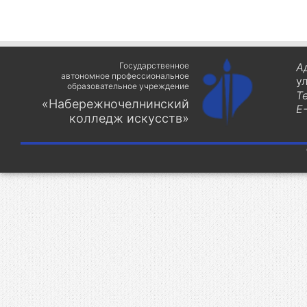
Государственное
А
автономное профессиональное
у
образовательное учреждение
Т
«Набережночелнинский
E-
колледж искусств»