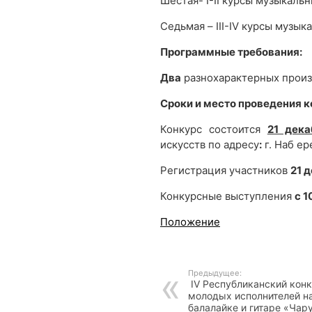
Шестая- I-II курсы музыкаль
Седьмая – III-IV курсы музы
Программные требования:
Два
разнохарактерных произ
Сроки и место проведения к
Конкурс состоится
21 дека
искусств по адресу
:
г. Наб ер
Регистрация участников
21 
Конкурсные выступления
с 1
Положение
Предыдущее:
IV Республиканский кон
молодых исполнителей н
балалайке и гитаре «Ча