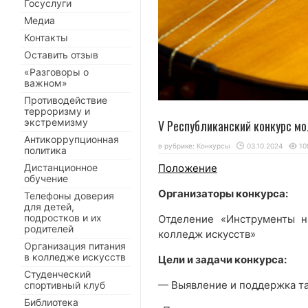
Госуслуги
Медиа
Контакты
Оставить отзыв
«Разговоры о
важном»
Противодействие
терроризму и
экстремизму
V Республиканский конкурс м
Антикоррупционная
в рубрике:
Конкурсы
03.10.2024
10
политика
Дистанционное
Положение
обучение
Организаторы конкурса:
Телефоны доверия
для детей,
подростков и их
Отделение «Инструменты н
родителей
колледж искусств»
Организация питания
в колледже искусств
Цели и задачи конкурса:
Студенческий
— Выявление и поддержка та
спортивный клуб
Библиотека