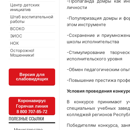
-Пропаганда домры как ин
Центр детских
личности
инициатив
Штаб воспитательной
-Популяризация домры и фо
работы
этом инструменте
ВСОКО
-Сохранение и приумножен
ЭИОС
школы исполнительства
НОК
Осторожно!
-Стимулирование творче
Мошенники!
исполнительского уровня
-Обмен педагогическим опы
Версия для
слабовидящих
-Повышение престижа профе
Условия проведения конкур
Коронавирус
В конкурсе принимают у
Горячая линия
специальных учебных завед
8 800 707-85-72
колледжей регионов Республ
ПОЛЕЗНЫЕ ССЫЛКИ
Победителям конкурса, заняв
Министерство