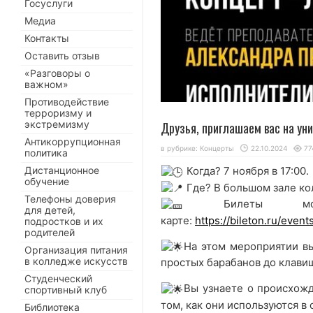
Госуслуги
Медиа
Контакты
Оставить отзыв
«Разговоры о
важном»
Противодействие
терроризму и
экстремизму
Друзья, приглашаем вас на у
Антикоррупционная
в рубрике:
Концерты
22.10.2024
77
политика
Дистанционное
Когда? 7 ноября в 17:00.
обучение
Где? В большом зале ко
Телефоны доверия
Билеты можн
для детей,
карте:
https://bileton.ru/event
подростков и их
родителей
На этом мероприятии в
Организация питания
в колледже искусств
простых барабанов до клави
Студенческий
Вы узнаете о происхожд
спортивный клуб
том, как они используются в
Библиотека