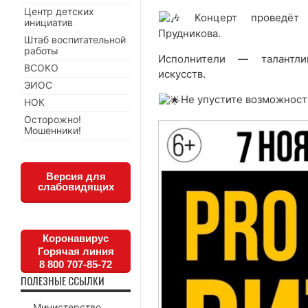
Центр детских
Концерт проведёт п
инициатив
Прудникова.
Штаб воспитательной
работы
Исполнители — талантли
ВСОКО
искусств.
ЭИОС
Не упустите возможность
НОК
Осторожно!
Мошенники!
Версия для
слабовидящих
Коронавирус
Горячая линия
8 800 707-85-72
ПОЛЕЗНЫЕ ССЫЛКИ
Министерство