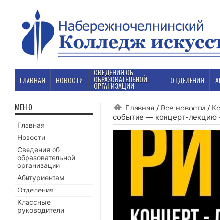
СВЕДЕНИЯ ОБ
ОБРАЗОВАТЕЛЬНОЙ
ГЛАВНАЯ
НОВОСТИ
ОТДЕЛЕНИЯ
А
ОРГАНИЗАЦИИ
МЕНЮ
Главная
/
Все новости
/
К
событие — концерт-лекцию 
Главная
Новости
Сведения об
образовательной
организации
Абитуриентам
Отделения
Классные
руководители