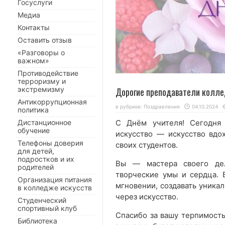
Госуслуги
Медиа
Контакты
Оставить отзыв
«Разговоры о
важном»
Противодействие
терроризму и
экстремизму
Дорогие преподаватели колле
Антикоррупционная
в рубрике:
Поздравления
04.10.2024
политика
Дистанционное
С Днём учителя! Сегодня
обучение
искусство — искусство вдох
Телефоны доверия
своих студентов.
для детей,
подростков и их
Вы — мастера своего дел
родителей
творческие умы и сердца. 
Организация питания
мгновении, создавать уника
в колледже искусств
через искусство.
Студенческий
спортивный клуб
Спасибо за вашу терпимость
Библиотека