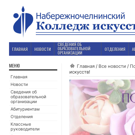
СВЕДЕНИЯ ОБ
ОБРАЗОВАТЕЛЬНОЙ
ГЛАВНАЯ
НОВОСТИ
ОТДЕЛЕНИЯ
А
ОРГАНИЗАЦИИ
МЕНЮ
Главная
/
Все новости
/
П
искусств!
Главная
Новости
Сведения об
образовательной
организации
Абитуриентам
Отделения
Классные
руководители