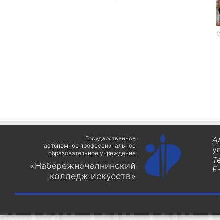
Государственное
А
автономное профессиональное
у
образовательное учреждение
Т
«Набережночелнинский
E-
колледж искусств»