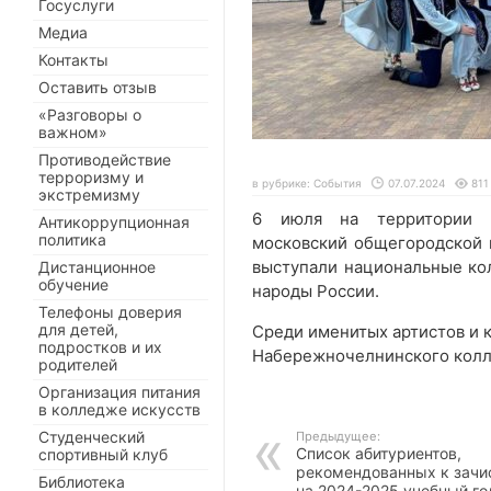
Госуслуги
Медиа
Контакты
Оставить отзыв
«Разговоры о
важном»
Противодействие
терроризму и
в рубрике:
События
07.07.2024
811
экстремизму
6 июля на территории м
Антикоррупционная
политика
московский общегородской п
выступали национальные ко
Дистанционное
обучение
народы России.
Телефоны доверия
для детей,
Среди именитых артистов и 
подростков и их
Набережночелнинского колле
родителей
Организация питания
в колледже искусств
Студенческий
Предыдущее:
Список абитуриентов,
спортивный клуб
рекомендованных к зачи
Библиотека
на 2024-2025 учебный го