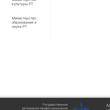
культуры РТ
Министерство
образования и
науки РТ
Государственное
А
автономное профессиональное