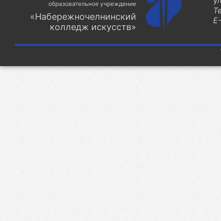
у
образовательное учреждение
Т
«Набережночелнинский
E-
колледж искусств»