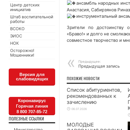
ансамбль народных инст
Центр детских
инициатив
Анастасия, Сабирзянов Рина
инструментальный ансам
Штаб воспитательной
работы
Зрители по достоинству о
ВСОКО
«Браво!» и долго не смолка
ЭИОС
совместное творчество и мно
НОК
Осторожно!
Мошенники!
Предыдущее:
Предыдущая запись
Версия для
ПОХОЖИЕ НОВОСТИ
слабовидящих
Список абитуриентов,
рекомендованных к
Коронавирус
зачислению
Горячая линия
06.07.2026
8 800 707-85-72
ПОЛЕЗНЫЕ ССЫЛКИ
МОЛОДЫЕ
Министерство