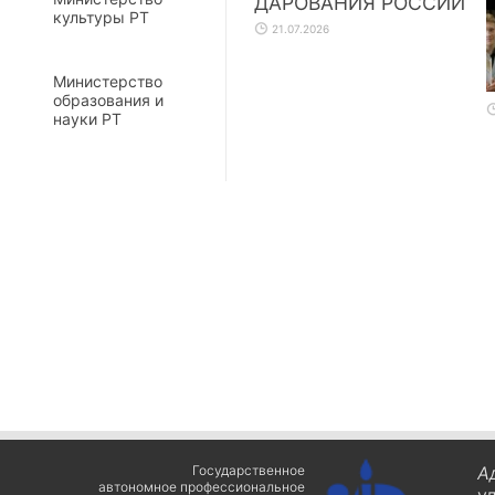
ДАРОВАНИЯ РОССИИ
культуры РТ
21.07.2026
Министерство
образования и
науки РТ
Государственное
А
автономное профессиональное