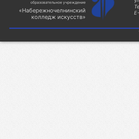
у
образовательное учреждение
Т
«Набережночелнинский
E-
колледж искусств»