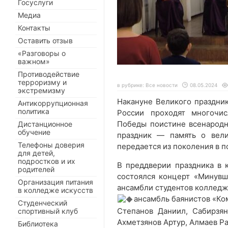
Госуслуги
Медиа
Контакты
Оставить отзыв
«Разговоры о
важном»
Противодействие
терроризму и
в рубрике:
Все новости
08.05.2024
экстремизму
Накануне Великого праздник
Антикоррупционная
политика
России проходят многочи
Победы поистине всенародны
Дистанционное
обучение
праздник — память о вели
Телефоны доверия
передается из поколения в п
для детей,
подростков и их
В преддверии праздника в 
родителей
состоялся концерт «Минувш
Организация питания
ансамбли студентов колледжа
в колледже искусств
ансамбль баянистов «Ко
Студенческий
Степанов Даниил, Сабирзян
спортивный клуб
Ахметзянов Артур, Алмаев Р
Библиотека