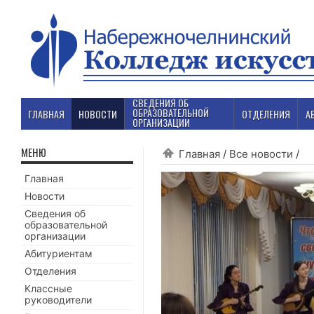
СВЕДЕНИЯ ОБ
ОБРАЗОВАТЕЛЬНОЙ
ГЛАВНАЯ
НОВОСТИ
ОТДЕЛЕНИЯ
А
ОРГАНИЗАЦИИ
МЕНЮ
Главная
/
Все новости
/
Главная
Новости
Сведения об
образовательной
организации
Абитуриентам
Отделения
Классные
руководители