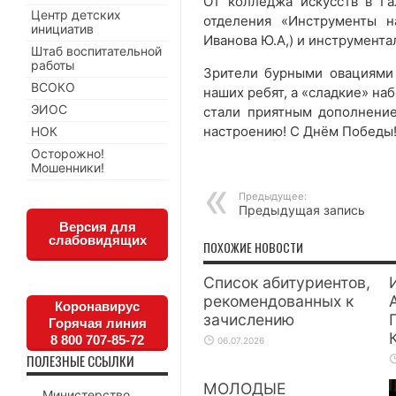
От колледжа искусств в Га
Центр детских
отделения «Инструменты н
инициатив
Иванова Ю.А,) и инструментал
Штаб воспитательной
работы
Зрители бурными овациями
ВСОКО
наших ребят, а «сладкие» на
ЭИОС
стали приятным дополнени
настроению! С Днём Победы
НОК
Осторожно!
Мошенники!
Предыдущее:
Предыдущая запись
Версия для
слабовидящих
ПОХОЖИЕ НОВОСТИ
Список абитуриентов,
рекомендованных к
Коронавирус
зачислению
Горячая линия
8 800 707-85-72
06.07.2026
ПОЛЕЗНЫЕ ССЫЛКИ
МОЛОДЫЕ
Министерство