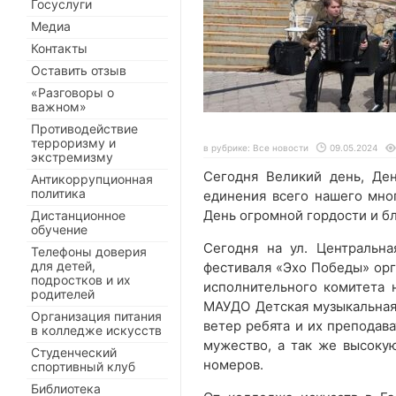
Госуслуги
Медиа
Контакты
Оставить отзыв
«Разговоры о
важном»
Противодействие
терроризму и
в рубрике:
Все новости
09.05.2024
экстремизму
Сегодня Великий день, Ден
Антикоррупционная
политика
единения всего нашего мног
День огромной гордости и б
Дистанционное
обучение
Сегодня на ул. Центральна
Телефоны доверия
для детей,
фестиваля «Эхо Победы» орг
подростков и их
исполнительного комитета 
родителей
МАУДО Детская музыкальная
Организация питания
ветер ребята и их преподав
в колледже искусств
мужество, а так же высоку
Студенческий
номеров.
спортивный клуб
Библиотека