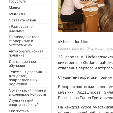
Госуслуги
Медиа
Контакты
Оставить отзыв
«Разговоры о
важном»
Противодействие
«Student battle»
терроризму и
экстремизму
в рубрике:
Конкурсы
22.04.2024
8
Антикоррупционная
политика
22 апреля в Набережноче
Дистанционное
викторина «Student battl
обучение
отделения первого и второго
Телефоны доверия
для детей,
Студенты-теоретики принима
подростков и их
родителей
Беспристрастными членам
Организация питания
музыки» Ардаширова Зиля
в колледже искусств
Рассказова Елена Григорьевн
Студенческий
спортивный клуб
На каждом курсе участника
Библиотека
прочих заданий ребята должн