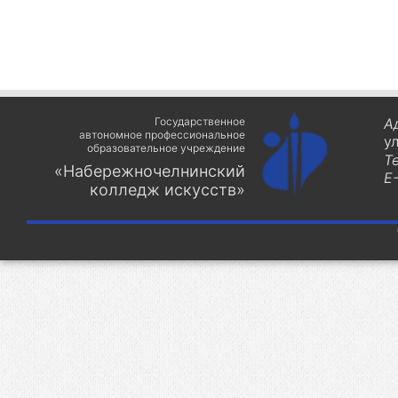
Государственное
А
автономное профессиональное
у
образовательное учреждение
Т
«Набережночелнинский
E-
колледж искусств»