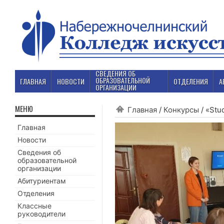
СВЕДЕНИЯ ОБ
ОБРАЗОВАТЕЛЬНОЙ
ГЛАВНАЯ
НОВОСТИ
ОТДЕЛЕНИЯ
А
ОРГАНИЗАЦИИ
МЕНЮ
Главная
/
Конкурсы
/
«Stud
Главная
Новости
Сведения об
образовательной
организации
Абитуриентам
Отделения
Классные
руководители