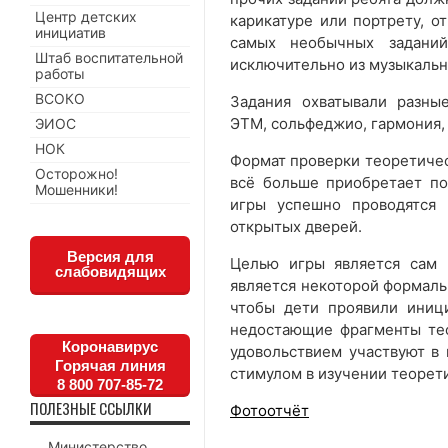
Центр детских
карикатуре или портрету, о
инициатив
самых необычных заданий
Штаб воспитательной
исключительно из музыкальн
работы
ВСОКО
Задания охватывали разны
ЭТМ, сольфеджио, гармония,
ЭИОС
НОК
Формат проверки теоретичес
Осторожно!
всё больше приобретает по
Мошенники!
игры успешно проводятся
открытых дверей.
Версия для
Целью игры является сам 
слабовидящих
является некоторой формаль
чтобы дети проявили иници
недостающие фрагменты те
Коронавирус
удовольствием участвуют в 
Горячая линия
стимулом в изучении теорет
8 800 707-85-72
ПОЛЕЗНЫЕ ССЫЛКИ
Фотоотчёт
Министерство