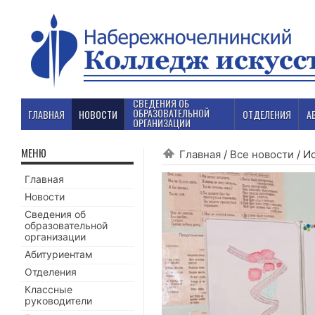
СВЕДЕНИЯ ОБ
ОБРАЗОВАТЕЛЬНОЙ
ГЛАВНАЯ
НОВОСТИ
ОТДЕЛЕНИЯ
А
ОРГАНИЗАЦИИ
МЕНЮ
Главная
/
Все новости
/
Ис
Главная
Новости
Сведения об
образовательной
организации
Абитуриентам
Отделения
Классные
руководители