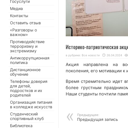
Госуслуги
Медиа
Контакты
Оставить отзыв
«Разговоры о
важном»
Противодействие
Историко-патриотическая акц
терроризму и
экстремизму
в рубрике:
Все новости
26.04.2024
Антикоррупционная
политика
Акция направлена на вос
Дистанционное
поколения, его мотивации к 
обучение
Время стремительно идет в
Телефоны доверия
для детей,
более грустным празднико
подростков и их
Наши студенты почтили памя
родителей
Организация питания
в колледже искусств
Студенческий
Предыдущее:
спортивный клуб
Предыдущая запись
Библиотека