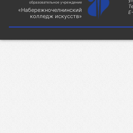
у
образовательное учреждение
Т
«Набережночелнинский
E-
колледж искусств»