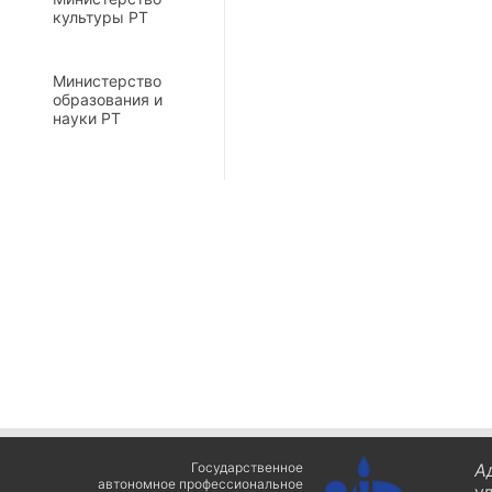
культуры РТ
Министерство
образования и
науки РТ
Государственное
А
автономное профессиональное