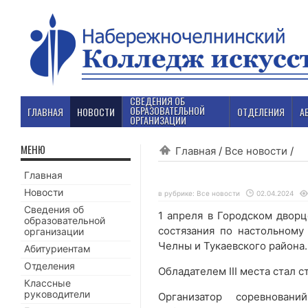
СВЕДЕНИЯ ОБ
ОБРАЗОВАТЕЛЬНОЙ
ГЛАВНАЯ
НОВОСТИ
ОТДЕЛЕНИЯ
А
ОРГАНИЗАЦИИ
МЕНЮ
Главная
/
Все новости
/
Главная
Новости
в рубрике:
Все новости
02.04.2024
Сведения об
1 апреля в Городском двор
образовательной
состязания по настольному
организации
Челны и Тукаевского района.
Абитуриентам
Отделения
Обладателем III места стал с
Классные
руководители
Организатор соревнован