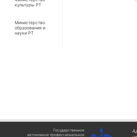
культуры РТ
Министерство
образования и
науки РТ
Государственное
А
автономное профессиональное