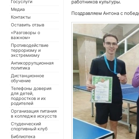
Госуслуги
работников культуры.
Медиа
Поздравляем Антона с победо
Контакты
Оставить отзыв
«Разговоры о
важном»
Противодействие
терроризму и
экстремизму
Антикоррупционная
политика
Дистанционное
обучение
Телефоны доверия
для детей,
подростков и их
родителей
Организация питания
в колледже искусств
Студенческий
спортивный клуб
Библиотека