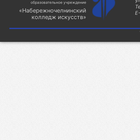
у
образовательное учреждение
Т
«Набережночелнинский
E-
колледж искусств»