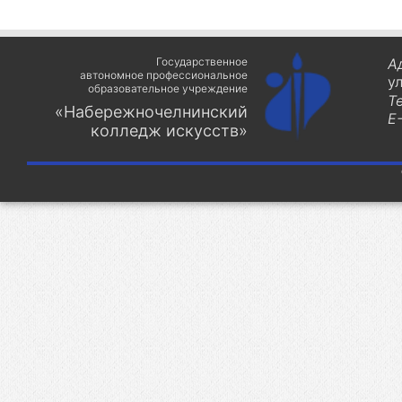
Государственное
А
автономное профессиональное
у
образовательное учреждение
Т
«Набережночелнинский
E-
колледж искусств»