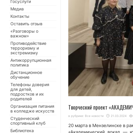
Госуслуги
Медиа
Контакты
Оставить отзыв
«Разговоры о
важном»
Противодействие
терроризму и
экстремизму
Антикоррупционная
политика
Дистанционное
обучение
Телефоны доверия
для детей,
подростков и их
родителей
Творческий проект «АКАДЕМ
Организация питания
в колледже искусств
в рубрике:
Все новости
21.03.2024
Студенческий
спортивный клуб
20 марта в Мензелинске в ра
Библиотека
«Академический вокал — ю