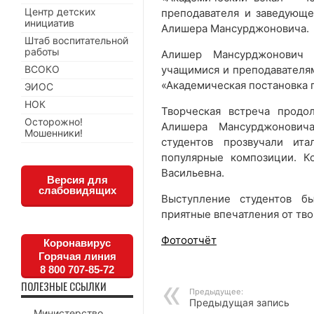
Центр детских
преподавателя и заведующе
инициатив
Алишера Мансурджоновича.
Штаб воспитательной
работы
Алишер Мансурджонович 
учащимися и преподавателя
ВСОКО
«Академическая постановка г
ЭИОС
НОК
Творческая встреча продо
Осторожно!
Алишера Мансурджонович
Мошенники!
студентов прозвучали ит
популярные композиции. К
Васильевна.
Версия для
слабовидящих
Выступление студентов б
приятные впечатления от тво
Фотоотчёт
Коронавирус
Горячая линия
8 800 707-85-72
ПОЛЕЗНЫЕ ССЫЛКИ
Предыдущее:
Предыдущая запись
Министерство