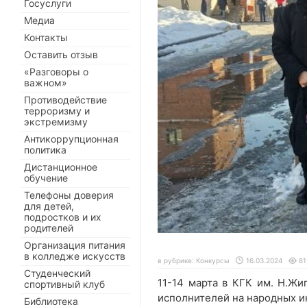
Госуслуги
Медиа
Контакты
Оставить отзыв
«Разговоры о
важном»
Противодействие
терроризму и
экстремизму
Антикоррупционная
политика
Дистанционное
обучение
Телефоны доверия
для детей,
подростков и их
родителей
Организация питания
в колледже искусств
в рубрике:
Конкурсы
16.03.2024
81
Студенческий
11-14 марта в КГК им. Н.Жи
спортивный клуб
исполнителей на народных и
Библиотека