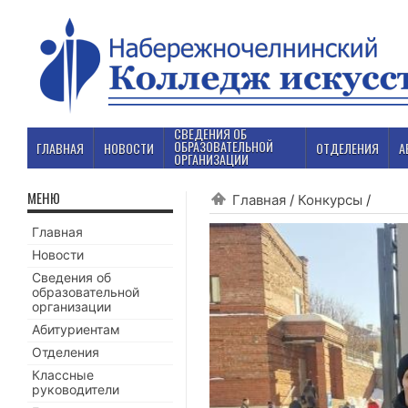
СВЕДЕНИЯ ОБ
ОБРАЗОВАТЕЛЬНОЙ
ГЛАВНАЯ
НОВОСТИ
ОТДЕЛЕНИЯ
А
ОРГАНИЗАЦИИ
МЕНЮ
Главная
/
Конкурсы
/
Главная
Новости
Сведения об
образовательной
организации
Абитуриентам
Отделения
Классные
руководители