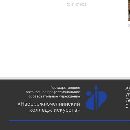
21.07.2026
Государственное
А
автономное профессиональное
у
образовательное учреждение
Т
«Набережночелнинский
E-
колледж искусств»