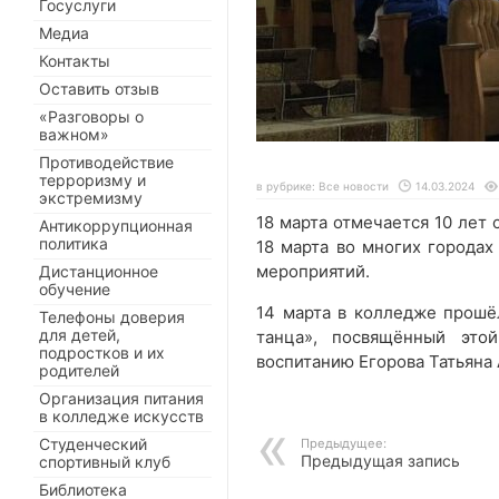
Госуслуги
Медиа
Контакты
Оставить отзыв
«Разговоры о
важном»
Противодействие
терроризму и
в рубрике:
Все новости
14.03.2024
экстремизму
18 марта отмечается 10 лет
Антикоррупционная
политика
18 марта во многих города
мероприятий.
Дистанционное
обучение
14 марта в колледже прошёл
Телефоны доверия
для детей,
танца», посвящённый это
подростков и их
воспитанию Егорова Татьяна
родителей
Организация питания
в колледже искусств
Студенческий
Предыдущее:
Предыдущая запись
спортивный клуб
Библиотека