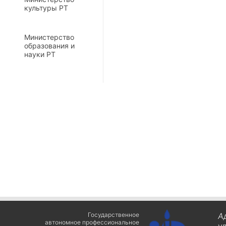
культуры РТ
Министерство
образования и
науки РТ
Государственное
А
автономное профессиональное