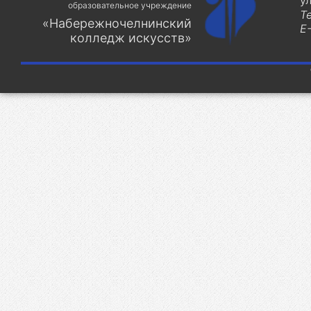
у
образовательное учреждение
Т
«Набережночелнинский
E-
колледж искусств»