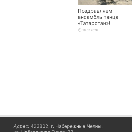
Поздравляем
ансамбль танца
«Татарстан»!
18.07.2026
Адрес:
423802, г. Набережные Челны,