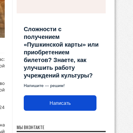
Сложности с
получением
«Пушкинской карты» или
приобретением
с:
билетов? Знаете, как
ой
улучшить работу
учреждений культуры?
во
Напишите — решим!
ой
Написать
24
на
МЫ ВКОНТАКТЕ
ый