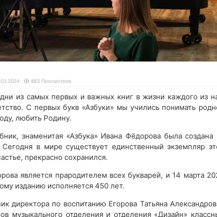
.03.2024
883 Просмотров
одни из самых первых и важных книг в жизни каждого из на
етство. С первых букв «Азбуки» мы учились понимать родн
оду, любить Родину.
бник, знаменитая «Азбука» Ивана Фёдорова была создана 
. Сегодня в мире существует единственный экземпляр эт
частье, прекрасно сохранился.
рова является прародителем всех букварей, и 14 марта 20
ому изданию исполняется 450 лет.
ник директора по воспитанию Егорова Татьяна Александров
тов музыкального отделения и отделения «Дизайн» классн