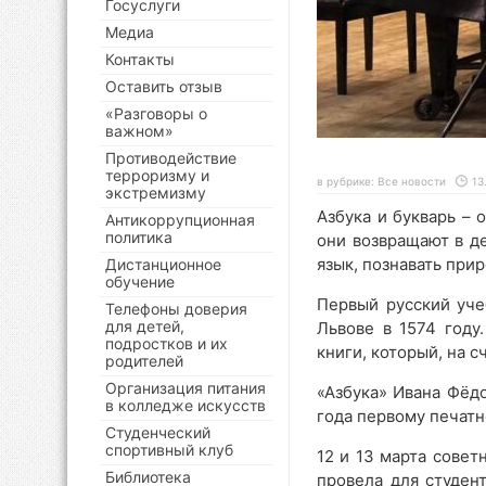
Госуслуги
Медиа
Контакты
Оставить отзыв
«Разговоры о
важном»
Противодействие
терроризму и
в рубрике:
Все новости
13
экстремизму
Азбука и букварь – 
Антикоррупционная
политика
они возвращают в д
язык, познавать прир
Дистанционное
обучение
Первый русский уче
Телефоны доверия
для детей,
Львове в 1574 году
подростков и их
книги, который, на с
родителей
Организация питания
«Азбука» Ивана Фёдо
в колледже искусств
года первому печатн
Студенческий
спортивный клуб
12 и 13 марта совет
Библиотека
провела для студен