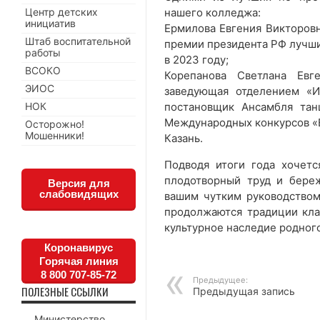
Центр детских
нашего колледжа:
инициатив
Ермилова Евгения Викторовн
Штаб воспитательной
премии президента РФ лучши
работы
в 2023 году;
ВСОКО
Корепанова Светлана Евг
ЭИОС
заведующая отделением «И
НОК
постановщик Ансамбля тан
Международных конкурсов «В
Осторожно!
Мошенники!
Казань.
Подводя итоги года хочетс
плодотворный труд и бере
Версия для
слабовидящих
вашим чутким руководством
продолжаются традиции клас
культурное наследие родного
Коронавирус
Горячая линия
8 800 707-85-72
Предыдущее:
ПОЛЕЗНЫЕ ССЫЛКИ
Предыдущая запись
Министерство