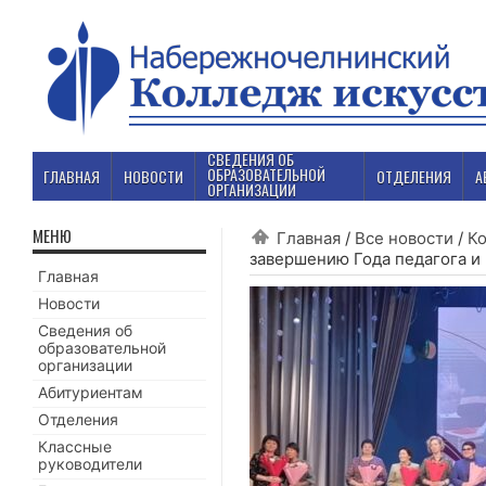
СВЕДЕНИЯ ОБ
ОБРАЗОВАТЕЛЬНОЙ
ГЛАВНАЯ
НОВОСТИ
ОТДЕЛЕНИЯ
А
ОРГАНИЗАЦИИ
МЕНЮ
Главная
/
Все новости
/
К
завершению Года педагога и
Главная
Новости
Сведения об
образовательной
организации
Абитуриентам
Отделения
Классные
руководители