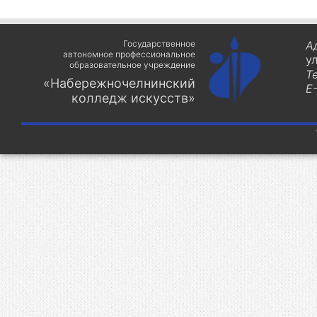
Государственное
А
автономное профессиональное
у
образовательное учреждение
Т
«Набережночелнинский
E-
колледж искусств»