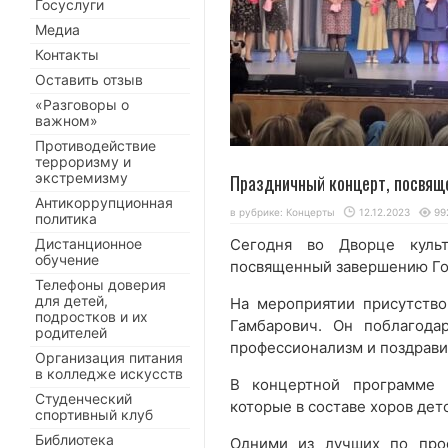
Госуслуги
Медиа
Контакты
Оставить отзыв
«Разговоры о
важном»
Противодействие
терроризму и
экстремизму
Праздничный концерт, посвяще
Антикоррупционная
в рубрике:
Концерты
12.12.2023
99
политика
Дистанционное
Сегодня во Дворце культ
обучение
посвященный завершению Год
Телефоны доверия
для детей,
На мероприятии присутств
подростков и их
Гамбарович. Он поблагода
родителей
профессионализм и поздрави
Организация питания
в колледже искусств
В концертной программе п
Студенческий
которые в составе хоров дет
спортивный клуб
Библиотека
Одними из лучших по про