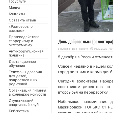
Госуслуги
Медиа
Контакты
Оставить отзыв
«Разговоры о
важном»
Противодействие
День добровольца (волонтера
терроризму и
экстремизму
в рубрике:
Все новости
06.12.2023
Антикоррупционная
политика
5 декабря в России отмечает
Дистанционное
обучение
Совсем недавно в нашем кол
город чистым» и корма для 
Телефоны доверия
для детей,
подростков и их
Сегодня волонтеры Набер
родителей
советником директора по 
Организация питания
вторсырья на переработку.
в колледже искусств
Студенческий
Небольшое напоминание д
спортивный клуб
маркировкой ТОЛЬКО 01 PE
Библиотека
сухими, чистыми и обязател