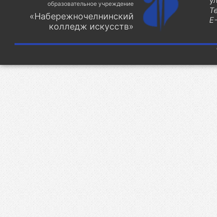
у
образовательное учреждение
Т
«Набережночелнинский
E-
колледж искусств»