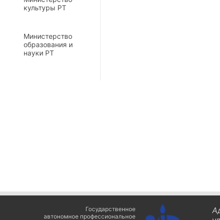
культуры РТ
Министерство
образования и
науки РТ
Государственное
А
автономное профессиональное