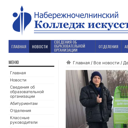
СВЕДЕНИЯ ОБ
ОБРАЗОВАТЕЛЬНОЙ
ГЛАВНАЯ
НОВОСТИ
ОТДЕЛЕНИЯ
А
ОРГАНИЗАЦИИ
МЕНЮ
Главная
/
Все новости
/
Де
Главная
Новости
Сведения об
образовательной
организации
Абитуриентам
Отделения
Классные
руководители