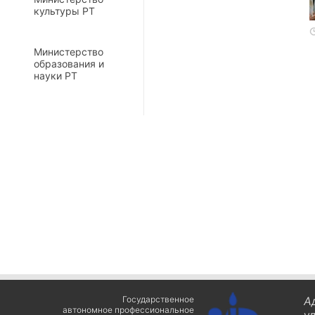
культуры РТ
Министерство
образования и
науки РТ
Государственное
А
автономное профессиональное