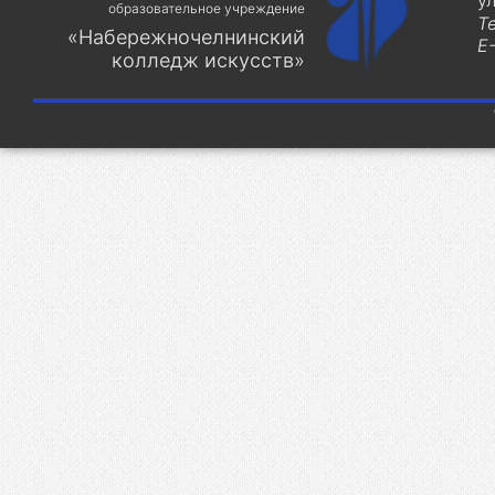
у
образовательное учреждение
Т
«Набережночелнинский
E-
колледж искусств»