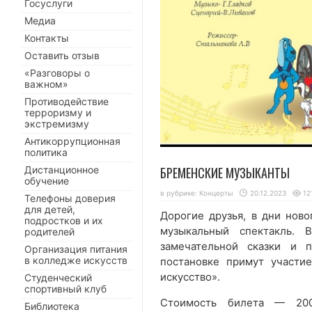
Госуслуги
Медиа
Контакты
Оставить отзыв
«Разговоры о
важном»
Противодействие
терроризму и
экстремизму
Антикоррупционная
политика
БРЕМЕНСКИЕ МУЗЫКАНТЫ
Дистанционное
обучение
в рубрике:
Концерты
20.12.2023
12
Телефоны доверия
для детей,
Дорогие друзья, в дни ново
подростков и их
музыкальный спектакль. 
родителей
замечательной сказки и 
Организация питания
в колледже искусств
постановке примут участи
искусство».
Студенческий
спортивный клуб
Стоимость билета — 200
Библиотека