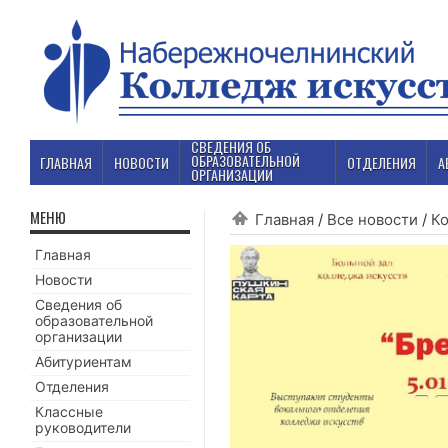
СВЕДЕНИЯ ОБ
ОБРАЗОВАТЕЛЬНОЙ
ГЛАВНАЯ
НОВОСТИ
ОТДЕЛЕНИЯ
А
ОРГАНИЗАЦИИ
МЕНЮ
Главная
/
Все новости
/
К
Главная
Новости
Сведения об
образовательной
организации
Абитуриентам
Отделения
Классные
руководители