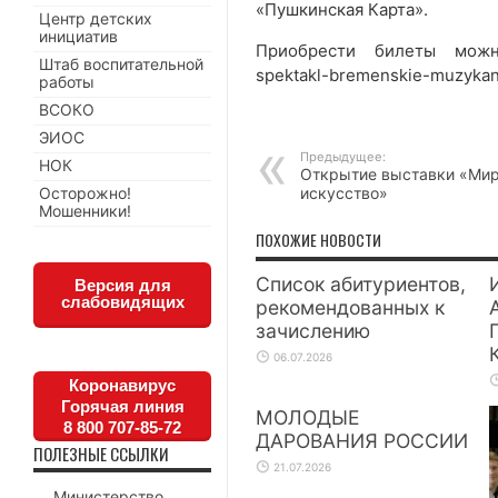
«Пушкинская Карта».
Центр детских
инициатив
Приобрести билеты можно п
Штаб воспитательной
spektakl-bremenskie-muzyka
работы
ВСОКО
ЭИОС
Предыдущее:
НОК
Открытие выставки «Мир
искусство»
Осторожно!
Мошенники!
ПОХОЖИЕ НОВОСТИ
Список абитуриентов,
Версия для
слабовидящих
рекомендованных к
зачислению
06.07.2026
Коронавирус
Горячая линия
МОЛОДЫЕ
8 800 707-85-72
ДАРОВАНИЯ РОССИИ
ПОЛЕЗНЫЕ ССЫЛКИ
21.07.2026
Министерство