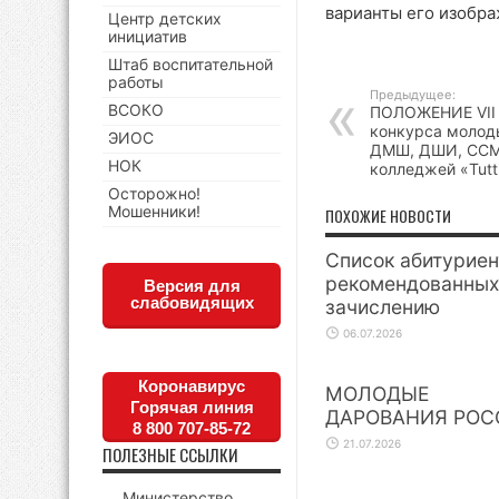
варианты его изобра
Центр детских
инициатив
Штаб воспитательной
работы
Предыдущее:
ВСОКО
ПОЛОЖЕНИЕ VII 
конкурса молод
ЭИОС
ДМШ, ДШИ, ССМ
НОК
колледжей «Tutt
Осторожно!
Мошенники!
ПОХОЖИЕ НОВОСТИ
Список абитуриен
рекомендованных
Версия для
слабовидящих
зачислению
06.07.2026
Коронавирус
МОЛОДЫЕ
Горячая линия
ДАРОВАНИЯ РОС
8 800 707-85-72
21.07.2026
ПОЛЕЗНЫЕ ССЫЛКИ
Министерство