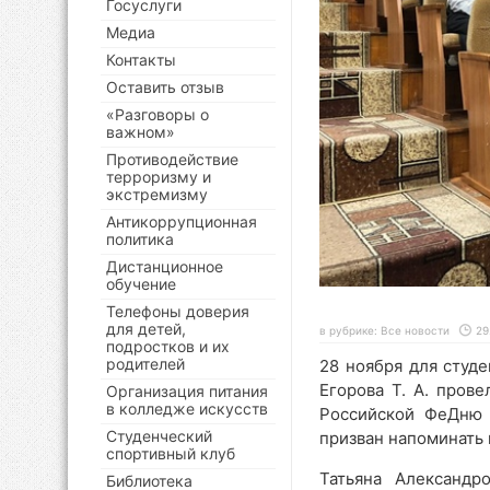
Госуслуги
Медиа
Контакты
Оставить отзыв
«Разговоры о
важном»
Противодействие
терроризму и
экстремизму
Антикоррупционная
политика
Дистанционное
обучение
Телефоны доверия
для детей,
в рубрике:
Все новости
29
подростков и их
родителей
28 ноября для студ
Егорова Т. А. пров
Организация питания
в колледже искусств
Российской ФеДню 
Студенческий
призван напоминать 
спортивный клуб
Татьяна Александр
Библиотека