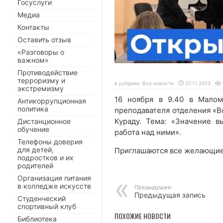
Госуслуги
Медиа
Контакты
Оставить отзыв
«Разговоры о
важном»
Противодействие
терроризму и
в рубрике:
Все новости
07.11.2023
экстремизму
16 ноября в 9.40 в Малом
Антикоррупционная
политика
преподавателя отделения «В
Кураду. Тема: «Значение в
Дистанционное
обучение
работа над ними».
Телефоны доверия
для детей,
Приглашаются все желающие
подростков и их
родителей
Организация питания
в колледже искусств
Предыдущее:
Предыдущая запись
Студенческий
спортивный клуб
ПОХОЖИЕ НОВОСТИ
Библиотека