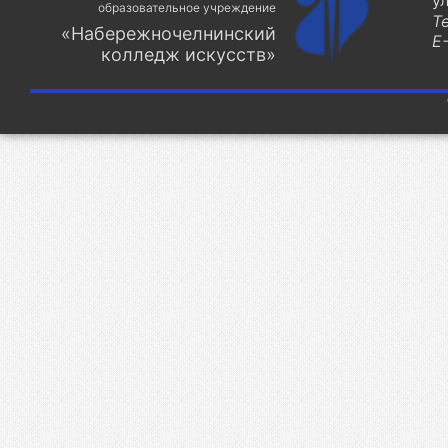
у
образовательное учреждение
Т
«Набережночелнинский
E-
колледж искусств»