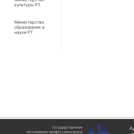
культуры РТ
Министерство
образования и
науки РТ
Государственное
А
автономное профессиональное