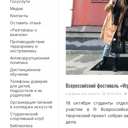
Госуслуги
Медиа
Контакты
Оставить отзыв
«Разговоры о
важном»
Противодействие
терроризму и
экстремизму
Антикоррупционная
политика
Дистанционное
обучение
Телефоны доверия
Всероссийский фестиваль «Иг
для детей,
подростков и их
в рубрике:
Все новости
19.10.2023
родителей
Организация питания
18 октября студенты отде
в колледже искусств
участие в III Всероссийс
Студенческий
творческий проект собрал з
спортивный клуб
дела.
Библиотека