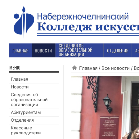
СВЕДЕНИЯ ОБ
ОБРАЗОВАТЕЛЬНОЙ
ГЛАВНАЯ
НОВОСТИ
ОТДЕЛЕНИЯ
А
ОРГАНИЗАЦИИ
МЕНЮ
Главная
/
Все новости
/
Вс
Главная
Новости
Сведения об
образовательной
организации
Абитуриентам
Отделения
Классные
руководители