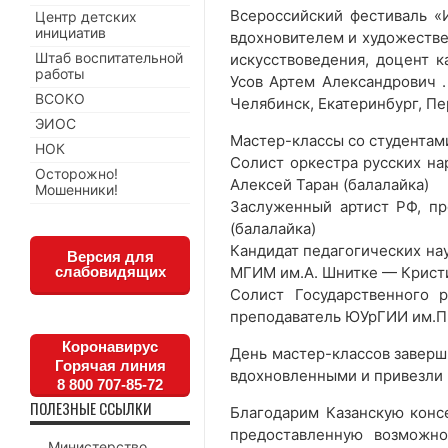
Всероссийский фестиваль «И
Центр детских
инициатив
вдохновителем и художестве
Штаб воспитательной
искусствоведения, доцент 
работы
Усов Артем Александрович 
ВСОКО
Челябинск, Екатеринбург, Пе
ЭИОС
Мастер-классы со студентам
НОК
Солист оркестра русских на
Осторожно!
Алексей Таран (балалайка)
Мошенники!
Заслуженный артист РФ, п
(балалайка)
Кандидат педагогических на
Версия для
слабовидящих
МГИМ им.А. Шнитке — Крист
Солист Государственного 
преподаватель ЮУрГИИ им.П.
Коронавирус
День мастер-классов заверш
Горячая линия
вдохновленными и привезли 
8 800 707-85-72
ПОЛЕЗНЫЕ ССЫЛКИ
Благодарим Казанскую конс
предоставленную возможн
Министерство