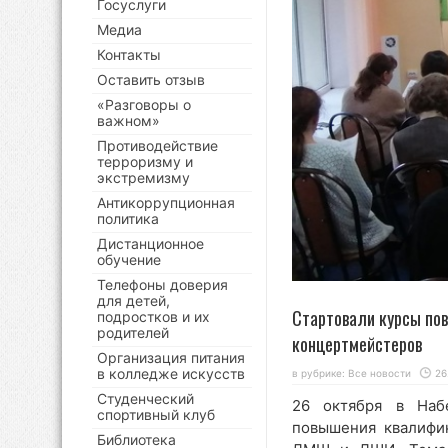
Госуслуги
Медиа
Контакты
Оставить отзыв
«Разговоры о
важном»
Противодействие
терроризму и
экстремизму
Антикоррупционная
политика
Дистанционное
обучение
Телефоны доверия
для детей,
Стартовали курсы по
подростков и их
родителей
концертмейстеров
Организация питания
в колледже искусств
в рубрике:
Все новости
26
Студенческий
26 октября в Наб
спортивный клуб
повышения квалифи
Библиотека