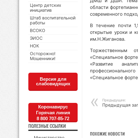
ДМШ и ДШИ. Тема к
Центр детских
области фортепианн
инициатив
современного подхо
Штаб воспитательной
работы
В течение почти 1,
ВСОКО
открытые уроки и к
ЭИОС
им.Н.Жиганова.
НОК
Торжественным о
Осторожно!
«Специальное форте
Мошенники!
«Развитие анал
профессиональног
«Специальное форте
Версия для
слабовидящих
Предыдущее:
Предыдущая за
Коронавирус
Горячая линия
8 800 707-85-72
ПОЛЕЗНЫЕ ССЫЛКИ
ПОХОЖИЕ НОВОСТИ
Министерство