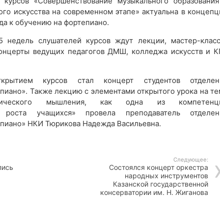
урсов «Совершенствование музыкального образования
ого искусства на современном этапе» актуальна в концепц
да к обучению на фортепиано.
5 недель слушателей курсов ждут лекции, мастер-класс
онцерты ведущих педагогов ДМШ, колледжа искусств и К
ткрытием курсов стал концерт студентов отделен
пиано». Также лекцию с элементами открытого урока на те
итического мышления, как одна из компетенц
о роста учащихся» провела преподаватель отделен
пиано» НКИ Тюрикова Надежда Васильевна.
Следующее:
пись
Состоялся концерт оркестра
народных инструментов
Казанской государственной
консерватории им. Н. Жиганова