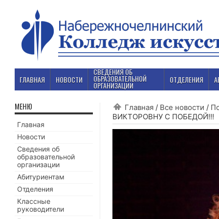
СВЕДЕНИЯ ОБ
ОБРАЗОВАТЕЛЬНОЙ
ГЛАВНАЯ
НОВОСТИ
ОТДЕЛЕНИЯ
А
ОРГАНИЗАЦИИ
МЕНЮ
Главная
/
Все новости
/
П
ВИКТОРОВНУ С ПОБЕДОЙ!!!
Главная
Новости
Сведения об
образовательной
организации
Абитуриентам
Отделения
Классные
руководители