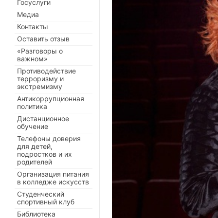
Госуслуги
Медиа
Контакты
Оставить отзыв
«Разговоры о
важном»
Противодействие
терроризму и
экстремизму
Антикоррупционная
политика
Дистанционное
обучение
Телефоны доверия
для детей,
подростков и их
родителей
Организация питания
в колледже искусств
Студенческий
спортивный клуб
Библиотека