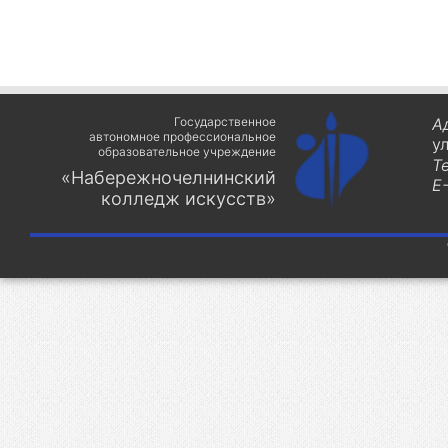
Государственное
А
автономное профессиональное
у
образовательное учреждение
Т
«Набережночелнинский
E-
колледж искусств»