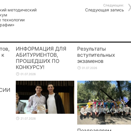
Следующее:
ский методический
Следующая запись
икум
 технологии
графии»
тов,
ИНФОРМАЦИЯ ДЛЯ
Результаты
 к
АБИТУРИЕНТОВ,
вступительных
ПРОШЕДШИХ ПО
экзаменов
КОНКУРСУ!
01.07.2026
01.07.2026
СИИ
21.07.2026
Поздравляем