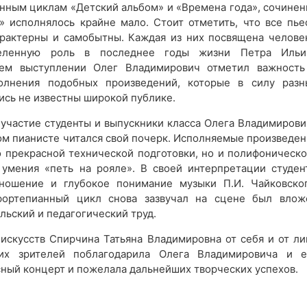
нным циклам «Детский альбом» и «Времена года», сочинен
» исполнялось крайне мало. Стоит отметить, что все пье
арактерны и самобытны. Каждая из них посвящена человек
еленную роль в последнее годы жизни Петра Ильи
оем выступлении Олег Владимирович отметил важность
олнения подобных произведений, которые в силу разн
ись не известны широкой публике.
 участие студенты и выпускники класса Олега Владимирови
ом пианисте читался свой почерк. Исполняемые произведен
о прекрасной технической подготовки, но и полифоническо
умения «петь на рояле». В своей интерпретации студен
тношение и глубокое понимание музыки П.И. Чайковског
ортепианный цикл снова зазвучал на сцене был влож
ьский и педагогический труд.
искусств Спирчина Татьяна Владимировна от себя и от ли
их зрителей поблагодарила Олега Владимировича и е
сный концерт и пожелала дальнейших творческих успехов.