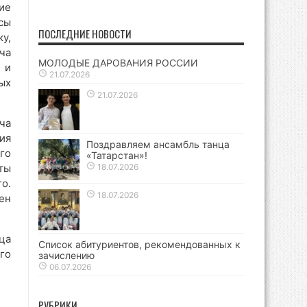
ие
сы
ПОСЛЕДНИЕ НОВОСТИ
у,
ча
МОЛОДЫЕ ДАРОВАНИЯ РОССИИ
 и
21.07.2026
ых
21.07.2026
ча
ия
Поздравляем ансамбль танца
го
«Татарстан»!
ты
18.07.2026
о.
18.07.2026
ен
ца
Список абитуриентов, рекомендованных к
го
зачислению
06.07.2026
РУБРИКИ