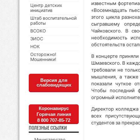
известным фортепиа
Центр детских
«Восемнадцать пьес
инициатив
этого цикла разнох
Штаб воспитательной
работы
сыгравшему опред
Чайковского. В св
ВСОКО
необходимость исп
ЭИОС
обстоятельств остал
НОК
Осторожно!
В концерте приняли
Мошенники!
Шмаевского. В кажд
требовали не тольк
мышления, а также 
Версия для
показали чуткое о
слабовидящих
Чтобы последний ф
огромный исполнител
Коронавирус
Директор колледжа 
Горячая линия
всех присутствующ
8 800 707-85-72
студентов за прекра
ПОЛЕЗНЫЕ ССЫЛКИ
Министерство