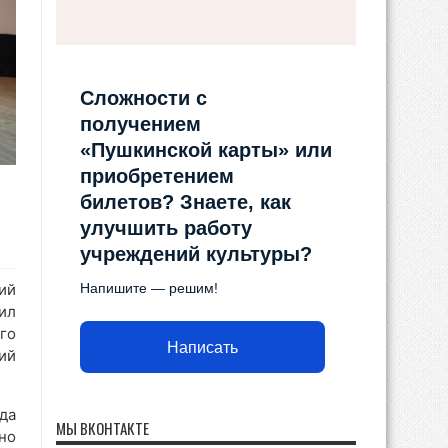
Сложности с
получением
«Пушкинской карты» или
приобретением
билетов? Знаете, как
улучшить работу
учреждений культуры?
ий
Напишите — решим!
ил
го
Написать
ий
да
МЫ ВКОНТАКТЕ
но