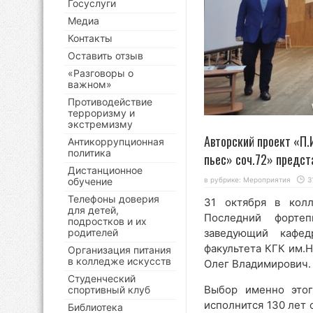
Госуслуги
Медиа
Контакты
Оставить отзыв
«Разговоры о
важном»
Противодействие
терроризму и
экстремизму
Авторский проект «П
Антикоррупционная
политика
пьес» соч.72» предс
Дистанционное
обучение
в рубрике:
Мероприятия
3
Телефоны доверия
31 октября в колл
для детей,
Последний фортеп
подростков и их
родителей
заведующий кафед
факультета КГК им.
Организация питания
в колледже искусств
Олег Владимирович.
Студенческий
Выбор именно этог
спортивный клуб
исполнится 130 лет 
Библиотека