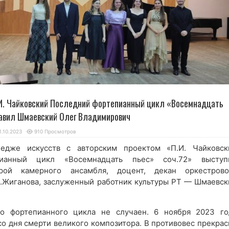
.И. Чайковский Последний фортепианный цикл «Восемнадцать
тавил Шмаевский Олег Владимирович
1.10.2023
910 Просмотров
едже искусств с авторским проектом «П.И. Чайковск
ианный цикл «Восемнадцать пьес» соч.72» выступ
рой камерного ансамбля, доцент, декан оркестрово
Н.Жиганова, заслуженный работник культуры РТ — Шмаевск
о фортепианного цикла не случаен. 6 ноября 2023 го
со дня смерти великого композитора. В противовес прекрас