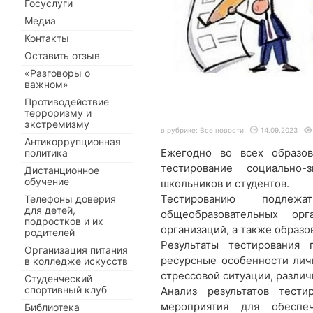
Госуслуги
Медиа
Контакты
Оставить отзыв
«Разговоры о
важном»
Противодействие
терроризму и
экстремизму
в рубрике:
Все новости
14.09.2023
Антикоррупционная
Ежегодно во всех образов
политика
тестирование социально-
Дистанционное
обучение
школьников и студентов.
Тестированию подле
Телефоны доверия
для детей,
общеобразовательных орг
подростков и их
организаций, а также образ
родителей
Результаты тестирования
Организация питания
ресурсные особенности лич
в колледже искусств
стрессовой ситуации, разли
Студенческий
спортивный клуб
Анализ результатов тести
мероприятия для обеспеч
Библиотека