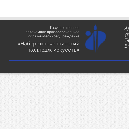
Государственное
А
автономное профессиональное
у
образовательное учреждение
Т
«Набережночелнинский
E-
колледж искусств»