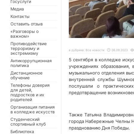
Госуслуги
Медиа
Контакты
Оставить отзыв
«Разговоры о
важном»
Противодействие
терроризму и
в рубрике:
Все новости
06.09.2023
экстремизму
5 сентября в колледже иску
Антикоррупционная
политика
учреждениях образования, 
музыкального отделения выс
Дистанционное
обучение
внутренней службы Шумнов
Телефоны доверия
послушали о практически
для детей,
предотвращение возникновен
подростков и их
родителей
Организация питания
в колледже искусств
Также Татьяна Владимировн
Студенческий
города Набережные Челны Н.
спортивный клуб
празднованию Дня Победы.
Библиотека