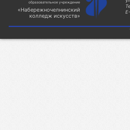
у
образовательное учреждение
Т
«Набережночелнинский
E-
колледж искусств»