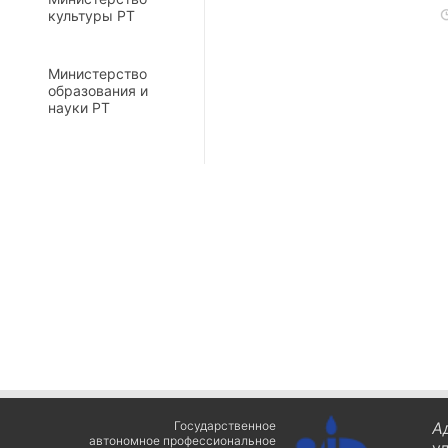
культуры РТ
Министерство
образования и
науки РТ
Государственное
А
автономное профессиональное