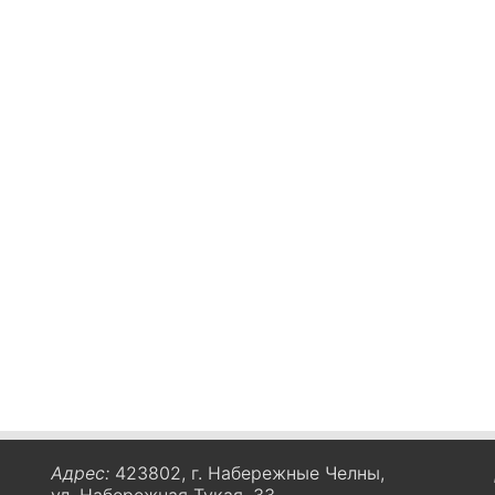
Адрес:
423802, г. Набережные Челны,