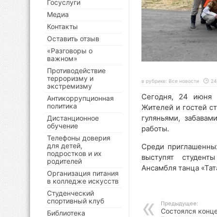
Госуслуги
Медиа
Контакты
Оставить отзыв
«Разговоры о
важном»
Противодействие
терроризму и
в рубрике:
Все новости
24
экстремизму
Сегодня, 24 июня 
Антикоррупционная
политика
Жителей и гостей с
гуляньями, забавам
Дистанционное
обучение
работы.
Телефоны доверия
для детей,
Среди приглашенны
подростков и их
выступят студент
родителей
Ансамбля танца «Тат
Организация питания
в колледже искусств
Студенческий
спортивный клуб
Предыдущее:
Состоялся конц
Библиотека