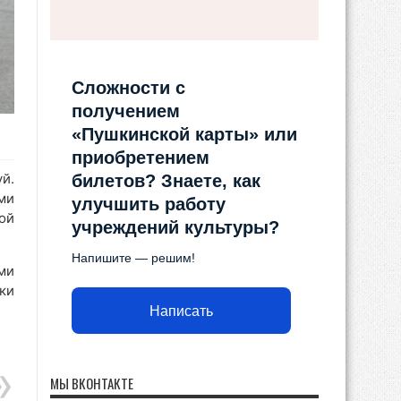
Сложности с
получением
«Пушкинской карты» или
приобретением
й.
билетов? Знаете, как
ми
улучшить работу
ой
учреждений культуры?
Напишите — решим!
ми
ки
Написать
МЫ ВКОНТАКТЕ