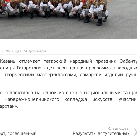
.06.2023
1324 Просмотров
Казань отмечает татарский народный праздник Сабанту
толицы Татарстана ждет насыщенная программа с народны
и, творческими мастер-классами, ярмаркой изделий ручн
х коллективов на одной из сцен с национальными танца
ы Набережночелнинского колледжа искусств, участни
арстан».
Следующее:
ерт, посвященный
Результаты вступительных