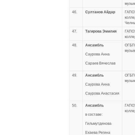
музык
46.
Султанов Айдар
ГАПО
колле
Челн
47.
Тагирова Эмилия
ГАПО
колле
48.
Ансамбль
ОГБП
музык
Саурова Анна
Сараев Вячеслав
49.
Ансамбль
ОГБП
музык
Саурова Анна
Саурова Анастасия
50.
Ансамбль
ГАПОУ
колле
в составе:
Гильмутдинова
Ехаева Регина