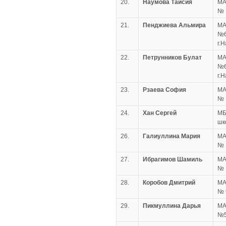
20.
Наумова Таисия
МА
№ 
21.
Пенджиева Альмира
МА
№6
г.
22.
Петрунников Булат
МА
№6
г.
23.
Рзаева София
МА
№ 
24.
Хан Сергей
МБ
шк
26.
Галиуллина Мария
МА
№ 
27.
Ибрагимов Шамиль
МА
№ 
28.
Коробов Дмитрий
МА
№ 
29.
Пикмуллина Дарья
МА
№5