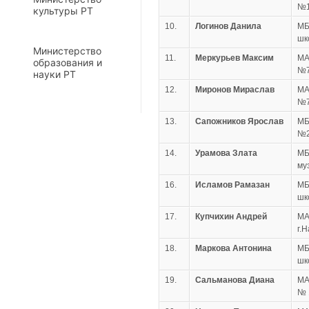
№1
культуры РТ
10.
Логинов Данила
МБ
шк
Министерство
11.
Меркурьев Максим
МА
образования и
№7
науки РТ
12.
Миронов Мираслав
МА
№7
13.
Сапожников Ярослав
МБ
№2
14.
Урамова Злата
МБ
му
16.
Исламов Рамазан
МБ
шк
17.
Купчихин Андрей
МА
г.
18.
Маркова Антонина
МБ
шк
19.
Сальманова Диана
МА
№ 