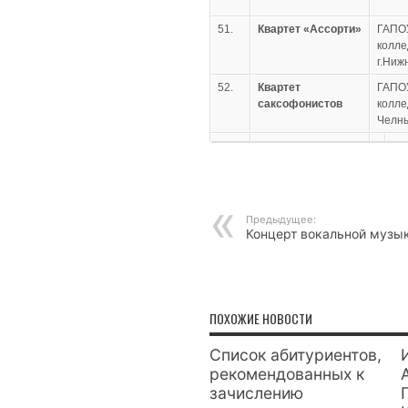
51.
Квартет «Ассорти»
ГАПО
колле
г.Ниж
52.
Квартет
ГАПО
саксофонистов
колле
Челн
Предыдущее:
Концерт вокальной музы
ПОХОЖИЕ НОВОСТИ
Список абитуриентов,
рекомендованных к
зачислению