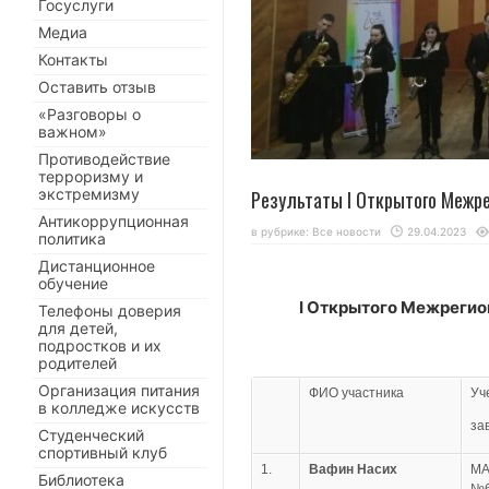
Госуслуги
Медиа
Контакты
Оставить отзыв
«Разговоры о
важном»
Противодействие
терроризму и
экстремизму
Результаты I Открытого Межре
Антикоррупционная
в рубрике:
Все новости
29.04.2023
политика
Дистанционное
обучение
I Открытого Межрегио
Телефоны доверия
для детей,
подростков и их
родителей
Организация питания
ФИО участника
Уч
в колледже искусств
за
Студенческий
спортивный клуб
1.
Вафин Насих
МА
Библиотека