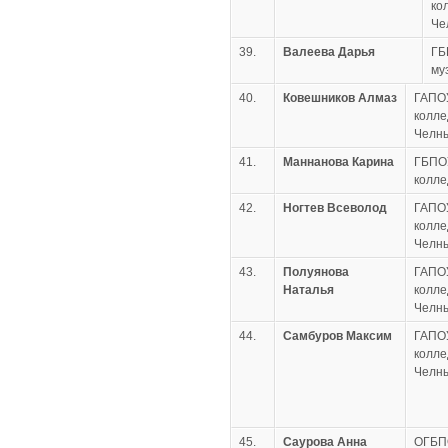
ко
Че
39.
Валеева Дарья
ГБ
му
40.
Ковешников Алмаз
ГАПО
колле
Челн
41.
Маннанова Карина
ГБПОУ
колл
42.
Ногтев Всеволод
ГАПО
колле
Челн
43.
Полуянова
ГАПО
Наталья
колле
Челн
44.
Самбуров Максим
ГАПО
колле
Челн
45.
Саурова Анна
ОГБП