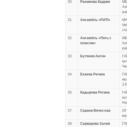
30.
Рахимова Кадрия
МБ
Аз
ра
31.
Ансамбль «FIATI»
МА
№6
г.
32.
Ансамбль «Пять с
МБ
плюсом»
Аз
ра
33.
Бутянов Антон
ГА
ко
Че
34.
Ехаева Регина
ГА
му
З.
35.
Кадырова Регина
ГА
ко
Ни
37.
Сараев Вячеслав
ОГ
му
38.
Сарварова Залия
ГА