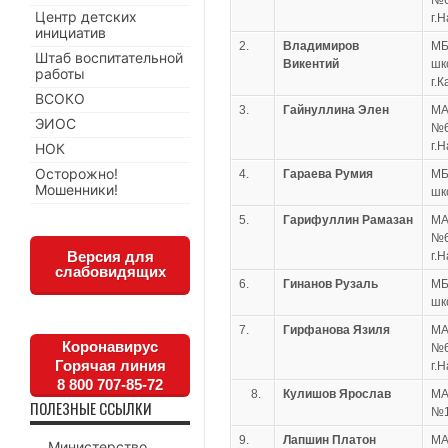
№6
Центр детских
г.
инициатив
2.
Владимиров
МБ
Штаб воспитательной
Викентий
шк
работы
г.
ВСОКО
3.
Гайнуллина Элен
МА
ЭИОС
№6
г.
НОК
Осторожно!
4.
Гараева Румия
МБ
Мошенники!
шк
5.
Гарифуллин Рамазан
МА
№6
Версия для
г.
слабовидящих
6.
Гинанов Рузаль
МБ
шк
7.
Гирфанова Язиля
МА
Коронавирус
№6
Горячая линия
г.
8 800 707-85-72
8.
Кулишов Ярослав
МА
ПОЛЕЗНЫЕ ССЫЛКИ
№1
9.
Лапшин Платон
МА
Министерство