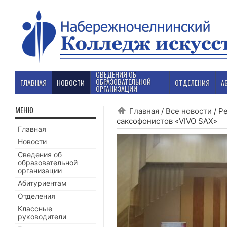
СВЕДЕНИЯ ОБ
ОБРАЗОВАТЕЛЬНОЙ
ГЛАВНАЯ
НОВОСТИ
ОТДЕЛЕНИЯ
А
ОРГАНИЗАЦИИ
МЕНЮ
Главная
/
Все новости
/
Ре
саксофонистов «VIVO SAX»
Главная
Новости
Сведения об
образовательной
организации
Абитуриентам
Отделения
Классные
руководители