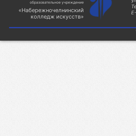
у
образовательное учреждение
Т
«Набережночелнинский
E-
колледж искусств»