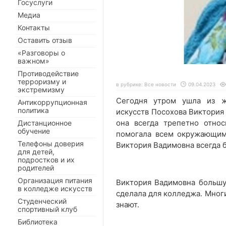
Госуслуги
Медиа
Контакты
Оставить отзыв
«Разговоры о
важном»
Противодействие
терроризму и
в рубрике:
Все новости
09.04.2023
экстремизму
Сегодня утром ушла из ж
Антикоррупционная
политика
искусств Посохова Виктория 
она всегда трепетно отно
Дистанционное
обучение
помогала всем окружающим
Телефоны доверия
Виктория Вадимовна всегда 
для детей,
подростков и их
родителей
Организация питания
Виктория Вадимовна большу
в колледже искусств
сделала для колледжа. Мног
Студенческий
знают.
спортивный клуб
Библиотека