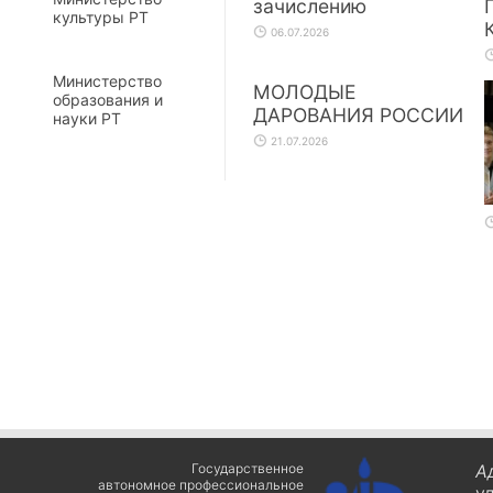
зачислению
культуры РТ
06.07.2026
Министерство
МОЛОДЫЕ
образования и
ДАРОВАНИЯ РОССИИ
науки РТ
21.07.2026
Государственное
А
автономное профессиональное