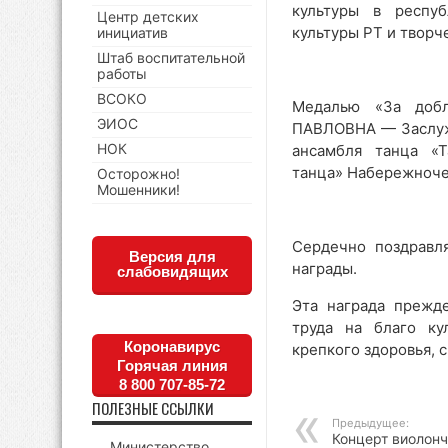
культуры в респу
Центр детских
культуры РТ и творч
инициатив
Штаб воспитательной
работы
ВСОКО
Медалью «За доб
ЭИОС
ПАВЛОВНА — Заслуже
НОК
ансамбля танца «Т
танца» Набережноче
Осторожно!
Мошенники!
Сердечно поздравл
Версия для
награды.
слабовидящих
Эта награда прежде
труда на благо ку
Коронавирус
крепкого здоровья, 
Горячая линия
8 800 707-85-72
ПОЛЕЗНЫЕ ССЫЛКИ
Предыдущее:
Концерт виолон
Министерство