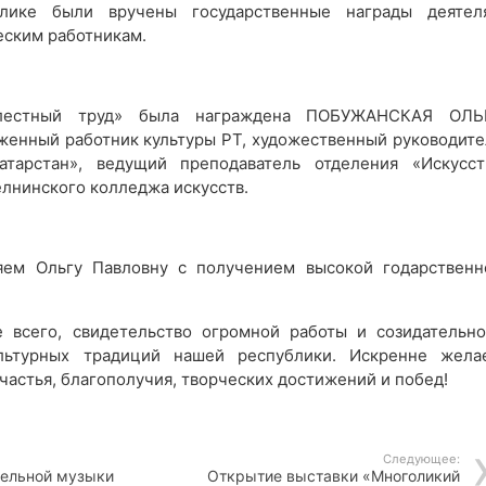
блике были вручены государственные награды деятел
еским работникам.
лестный труд» была награждена ПОБУЖАНСКАЯ ОЛЬ
нный работ­ник культуры РТ, художественный руководите
атарстан», ведущий преподаватель отделения «Искусст
лнинского колледжа искусств.
яем Ольгу Павловну с получением высокой годарственн
 всего, свидетельство огромной работы и созидательно
льтурных традиций нашей республики. Искренне жела
счастья, благополучия, творческих достижений и побед!
Следующее:
чельной музыки
Открытие выставки «Многоликий