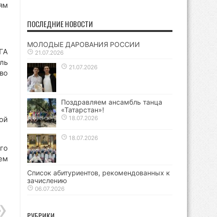
ям
ПОСЛЕДНИЕ НОВОСТИ
МОЛОДЫЕ ДАРОВАНИЯ РОССИИ
ГА
21.07.2026
ль
21.07.2026
во
Поздравляем ансамбль танца
«Татарстан»!
18.07.2026
ой
18.07.2026
го
ем
Список абитуриентов, рекомендованных к
зачислению
06.07.2026
РУБРИКИ