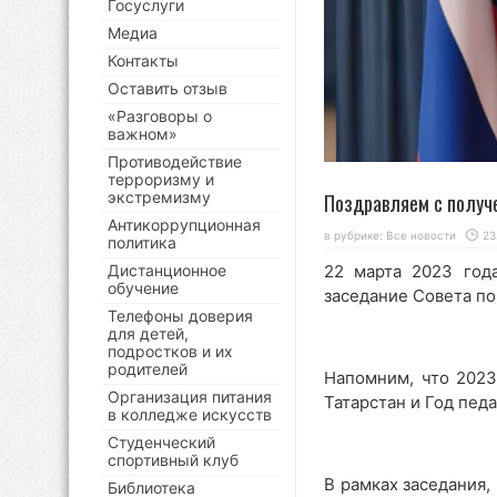
Госуслуги
Медиа
Контакты
Оставить отзыв
«Разговоры о
важном»
Противодействие
терроризму и
экстремизму
Поздравляем с получ
Антикоррупционная
в рубрике:
Все новости
23
политика
Дистанционное
22 марта 2023 год
обучение
заседание Совета по
Телефоны доверия
для детей,
подростков и их
родителей
Напомним, что 2023
Организация питания
Татарстан и Год педа
в колледже искусств
Студенческий
спортивный клуб
В рамках заседания,
Библиотека