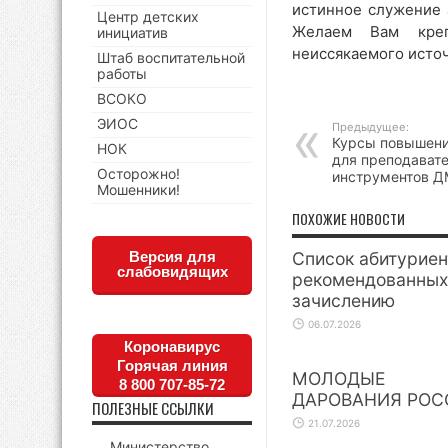
истинное служение 
Центр детских
Желаем Вам креп
инициатив
неиссякаемого источ
Штаб воспитательной
работы
ВСОКО
ЭИОС
Предыдущее:
Курсы повышени
НОК
для преподават
Осторожно!
инструментов 
Мошенники!
ПОХОЖИЕ НОВОСТИ
Версия для
Список абитуриен
слабовидящих
рекомендованных
зачислению
06.07.2026
Коронавирус
Горячая линия
МОЛОДЫЕ
8 800 707-85-72
ДАРОВАНИЯ РОС
ПОЛЕЗНЫЕ ССЫЛКИ
21.07.2026
Министерство