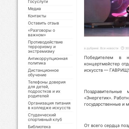
Госуслуги
Медиа
Контакты
Оставить отзыв
«Разговоры о
важном»
Противодействие
терроризму и
в рубрике:
Все новости
30
экстремизму
Победителем в 
Антикоррупционная
политика
концертмейстер отд
искусств — ГАВРИЩ
Дистанционное
обучение
Телефоны доверия
для детей,
подростков и их
Поздравительные 
родителей
«Энергетик». Работн
Организация питания
государственные и 
в колледже искусств
Студенческий
спортивный клуб
От всего сердца по
Библиотека