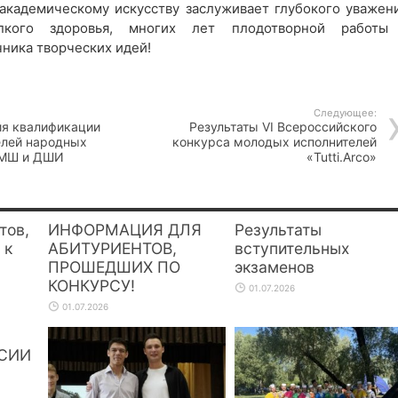
академическому искусству заслуживает глубокого уважени
кого здоровья, многих лет плодотворной работы
ника творческих идей!
Следующее:
я квалификации
Результаты VI Всероссийского
елей народных
конкурса молодых исполнителей
ДМШ и ДШИ
«Tutti.Arco»
тов,
ИНФОРМАЦИЯ ДЛЯ
Результаты
 к
АБИТУРИЕНТОВ,
вступительных
ПРОШЕДШИХ ПО
экзаменов
КОНКУРСУ!
01.07.2026
01.07.2026
СИИ