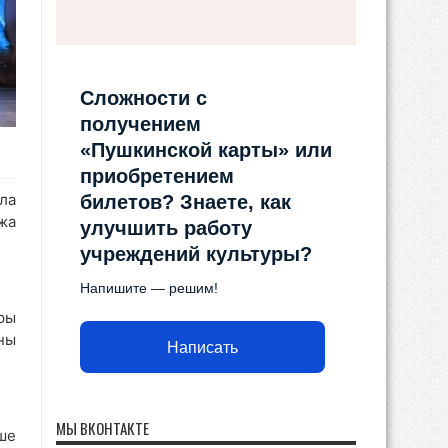
Сложности с
получением
«Пушкинской карты» или
приобретением
ла
билетов? Знаете, как
жа
улучшить работу
учреждений культуры?
Напишите — решим!
ры
ны
Написать
МЫ ВКОНТАКТЕ
ше