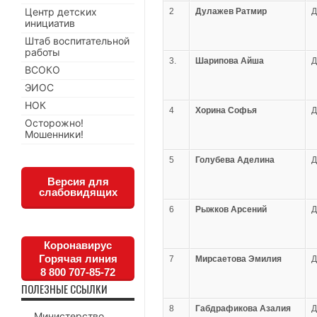
Центр детских
2
Дулажев Ратмир
инициатив
Штаб воспитательной
работы
3.
Шарипова Айша
ВСОКО
ЭИОС
НОК
4
Хорина Софья
Осторожно!
Мошенники!
5
Голубева Аделина
Версия для
слабовидящих
6
Рыжков Арсений
Коронавирус
Горячая линия
7
Мирсаетова Эмилия
8 800 707-85-72
ПОЛЕЗНЫЕ ССЫЛКИ
8
Габдрафикова Азалия
Министерство