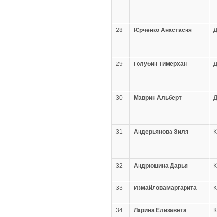
28
Юрченко Анастасия
29
Голубин Тимерхан
30
Маврин Альберт
31
Андерьянова Зиля
К
32
Андрюшина Дарья
К
33
ИзмайловаМаргарита
К
34
Ларина Елизавета
К