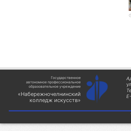
Государственное
А
автономное профессиональное
у
образовательное учреждение
Т
«Набережночелнинский
E-
колледж искусств»