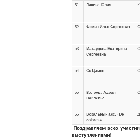
51
Ляпина Юлия
К
52
Фомин Илья Сергеевич
С
53
Матарцева Екатерина
С
Сергеевна
54
Се Цзыян
С
55
Валеева Аделя
С
Наилевна
56
Вокальный анс. «De
colores»
Поздравляем всех участни
выступлениями!