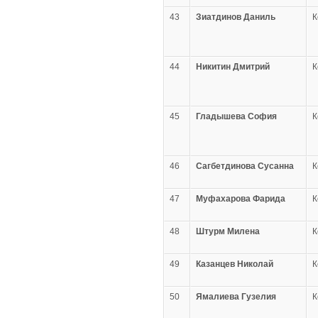
43
Зиатдинов Даниль
К
44
Никитин Дмитрий
К
45
Гладышева София
К
46
Сагбетдинова Сусанна
К
47
Муфахарова Фарида
К
48
Штурм Милена
К
49
Казанцев Николай
К
50
Ямалиева Гузелия
К