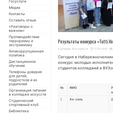
Госуслуги
Медиа
Контакты
Оставить отзыв
«Разговоры о
важном»
Противодействие
Результаты конкурса «Tutti.Vo
терроризму и
экстремизму
в рубрике:
Все новости
17.02.2023
Антикоррупционная
политика
Сегодня в Набережночелнинс
Дистанционное
конкурс молодых исполните
обучение
студентов колледжей и ВУЗов 
Телефоны доверия
для детей,
подростков и их
родителей
№
ФИО
У
Организация питания
з
в колледже искусств
1
As- соль
Студенческий
спортивный клуб
Библиотека