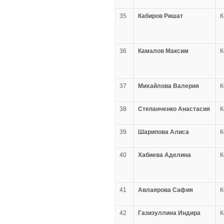
35
Кабиров Ришат
К
36
Камалов Максим
К
37
Михайлова Валерия
К
38
Степанченко Анастасия
К
39
Шарипова Алиса
К
40
Хабиева Аделина
К
41
Авлаярова Сафия
К
42
Газизуллина Индира
К