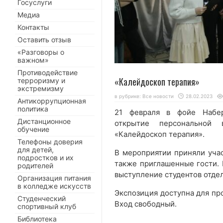
Госуслуги
Медиа
Контакты
Оставить отзыв
«Разговоры о
важном»
Противодействие
«Калейдоскоп терапия»
терроризму и
экстремизму
в рубрике:
Все новости
28.02.2023
Антикоррупционная
политика
21 февраля в фойе Набер
Дистанционное
открытие персональной 
обучение
«Калейдоскоп терапия».
Телефоны доверия
для детей,
В мероприятии приняли учас
подростков и их
также приглашенные гости.
родителей
выступление студентов отде
Организация питания
в колледже искусств
Экспозиция доступна для про
Студенческий
Вход свободный.
спортивный клуб
Библиотека