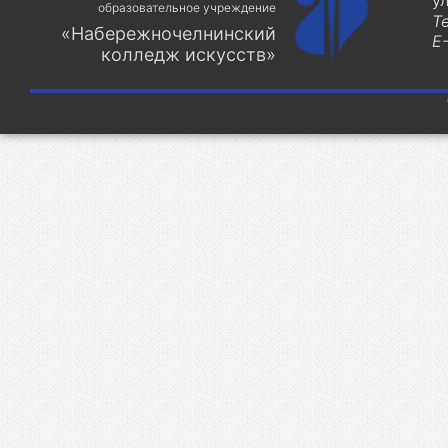
у
образовательное учреждение
Т
«Набережночелнинский
E-
колледж искусств»