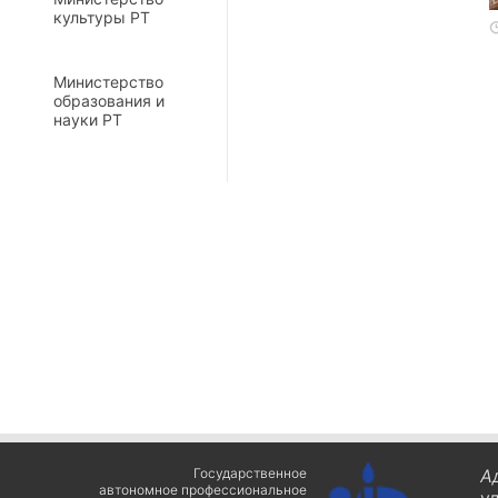
культуры РТ
Министерство
образования и
науки РТ
Государственное
А
автономное профессиональное