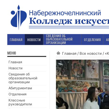
СВЕДЕНИЯ ОБ
ОБРАЗОВАТЕЛЬНОЙ
ГЛАВНАЯ
НОВОСТИ
ОТДЕЛЕНИЯ
А
ОРГАНИЗАЦИИ
МЕНЮ
Главная
/
Все новости
/
«К
Главная
Новости
Сведения об
образовательной
организации
Абитуриентам
Отделения
Классные
руководители