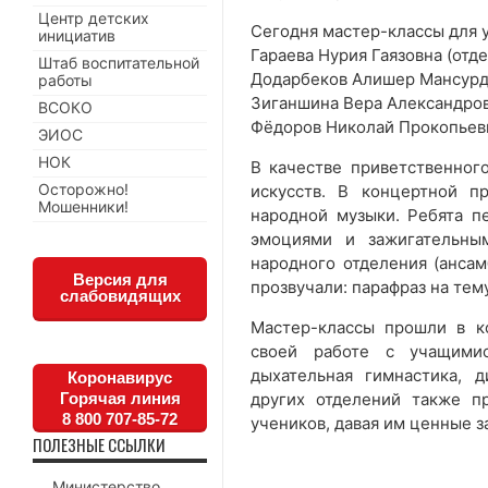
Центр детских
Сегодня мастер-классы для 
инициатив
Гараева Нурия Гаязовна (отд
Штаб воспитательной
Додарбеков Алишер Мансурдж
работы
Зиганшина Вера Александров
ВСОКО
Фёдоров Николай Прокопьеви
ЭИОС
НОК
В качестве приветственног
Осторожно!
искусств. В концертной п
Мошенники!
народной музыки. Ребята пе
эмоциями и зажигательны
народного отделения (ансамб
Версия для
прозвучали: парафраз на тем
слабовидящих
Мастер-классы прошли в к
своей работе с учащими
дыхательная гимнастика, д
Коронавирус
Горячая линия
других отделений также п
8 800 707-85-72
учеников, давая им ценные з
ПОЛЕЗНЫЕ ССЫЛКИ
Министерство