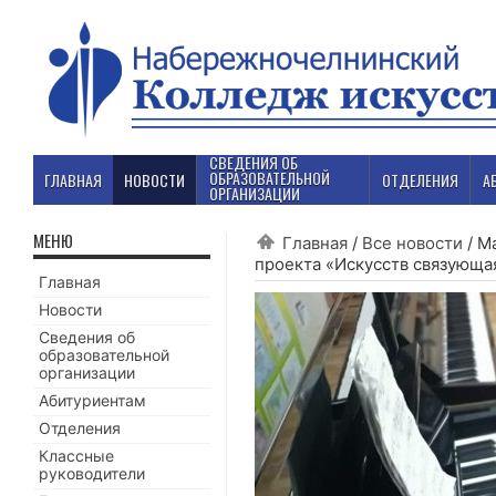
СВЕДЕНИЯ ОБ
ОБРАЗОВАТЕЛЬНОЙ
ГЛАВНАЯ
НОВОСТИ
ОТДЕЛЕНИЯ
А
ОРГАНИЗАЦИИ
МЕНЮ
Главная
/
Все новости
/
Ма
проекта «Искусств связующа
Главная
Новости
Сведения об
образовательной
организации
Абитуриентам
Отделения
Классные
руководители