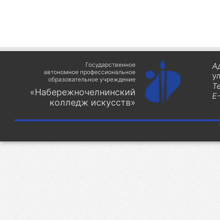
Государственное
А
автономное профессиональное
у
образовательное учреждение
Т
«Набережночелнинский
E-
колледж искусств»