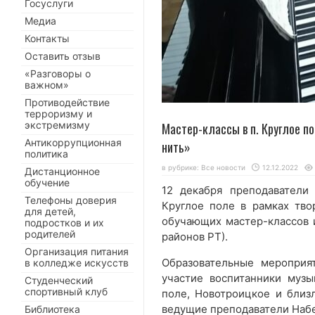
Госуслуги
Медиа
Контакты
Оставить отзыв
«Разговоры о
важном»
Противодействие
терроризму и
экстремизму
Мастер-классы в п. Круглое п
Антикоррупционная
нить»
политика
в рубрике:
Все новости
12.12.2022
Дистанционное
обучение
12 декабря преподаватели
Телефоны доверия
Круглое поле в рамках тво
для детей,
обучающих мастер-классов и
подростков и их
родителей
районов РТ).
Организация питания
Образовательные мероприя
в колледже искусств
участие воспитанники муз
Студенческий
спортивный клуб
поле, Новотроицкое и близ
ведущие преподаватели Наб
Библиотека