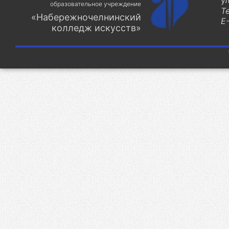
у
образовательное учреждение
Т
«Набережночелнинский
E-
колледж искусств»