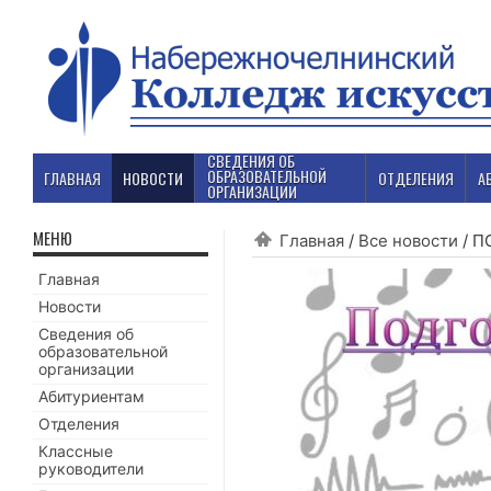
СВЕДЕНИЯ ОБ
ОБРАЗОВАТЕЛЬНОЙ
ГЛАВНАЯ
НОВОСТИ
ОТДЕЛЕНИЯ
А
ОРГАНИЗАЦИИ
МЕНЮ
Главная
/
Все новости
/
П
Главная
Новости
Сведения об
образовательной
организации
Абитуриентам
Отделения
Классные
руководители