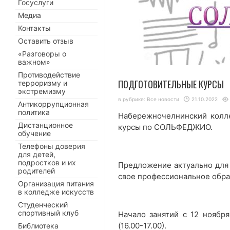
Госуслуги
Медиа
Контакты
Оставить отзыв
«Разговоры о
важном»
Противодействие
ПОДГОТОВИТЕЛЬНЫЕ КУРСЫ
терроризму и
экстремизму
в рубрике:
Все новости
21.10.2022
Антикоррупционная
политика
Набережночелнинский колле
Дистанционное
курсы по СОЛЬФЕДЖИО.
обучение
Телефоны доверия
для детей,
подростков и их
Предложение актуально дл
родителей
свое профессиональное обра
Организация питания
в колледже искусств
Студенческий
спортивный клуб
Начало занятий с 12 ноябр
(16.00-17.00).
Библиотека