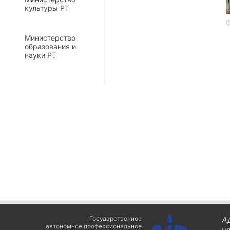
культуры РТ
Министерство
образования и
науки РТ
Государственное
А
автономное профессиональное