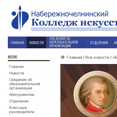
СВЕДЕНИЯ ОБ
ОБРАЗОВАТЕЛЬНОЙ
ГЛАВНАЯ
НОВОСТИ
ОТДЕЛЕНИЯ
А
ОРГАНИЗАЦИИ
МЕНЮ
Главная
/
Все новости
/
«Б
Главная
Новости
Сведения об
образовательной
организации
Абитуриентам
Отделения
Классные
руководители