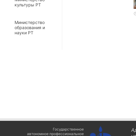
культуры РТ
Министерство
образования и
науки РТ
Государственное
А
автономное профессиональное