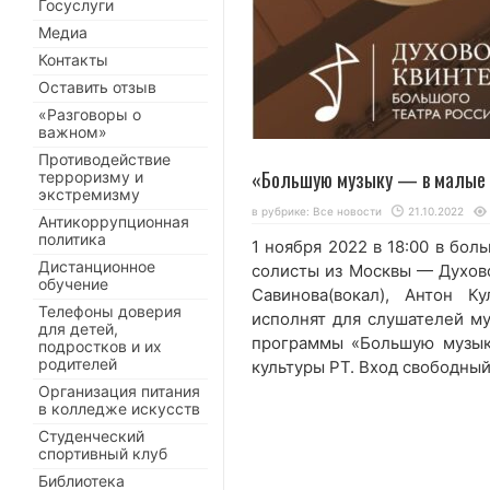
Госуслуги
Медиа
Контакты
Оставить отзыв
«Разговоры о
важном»
Противодействие
«Большую музыку — в малые 
терроризму и
экстремизму
в рубрике:
Все новости
21.10.2022
Антикоррупционная
политика
1 ноября 2022 в 18:00 в бо
Дистанционное
солисты из Москвы — Духово
обучение
Савинова(вокал), Антон К
Телефоны доверия
исполнят для слушателей му
для детей,
программы «Большую музык
подростков и их
родителей
культуры РТ. Вход свободный
Организация питания
в колледже искусств
Студенческий
спортивный клуб
Библиотека