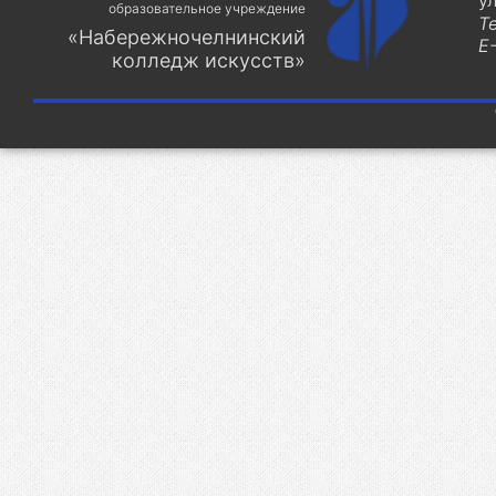
у
образовательное учреждение
Т
«Набережночелнинский
E-
колледж искусств»