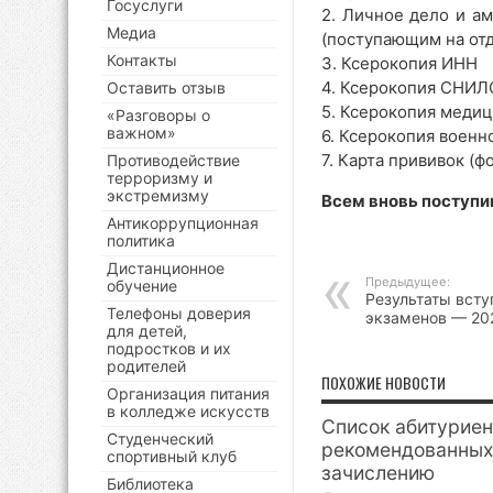
Госуслуги
2. Личное дело и а
Медиа
(поступающим на отд
Контакты
3. Ксерокопия ИНН
4. Ксерокопия СНИЛ
Оставить отзыв
5. Ксерокопия меди
«Разговоры о
важном»
6. Ксерокопия военн
7. Карта прививок (ф
Противодействие
терроризму и
экстремизму
Всем вновь поступи
Антикоррупционная
политика
Дистанционное
Предыдущее:
обучение
Результаты вст
Телефоны доверия
экзаменов — 20
для детей,
подростков и их
родителей
ПОХОЖИЕ НОВОСТИ
Организация питания
в колледже искусств
Список абитуриен
Студенческий
рекомендованных
спортивный клуб
зачислению
Библиотека