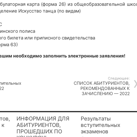
мбулаторная карта (форма 26) из общеобразовательной шко
еление Искусство танца (по видам)
С
цинского полиса
ого билета или приписного свидетельства
орма 63)
вшим необходимо заполнить электронные заявления!
Следующее:
упительных
СПИСОК АБИТУРИЕНТОВ,
22
РЕКОМЕНДОВАННЫХ К
ЗАЧИСЛЕНИЮ — 2022
тов,
ИНФОРМАЦИЯ ДЛЯ
Результаты
 к
АБИТУРИЕНТОВ,
вступительных
ПРОШЕДШИХ ПО
экзаменов