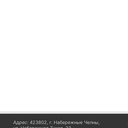
Адрес:
423802, г. Набережные Челны,