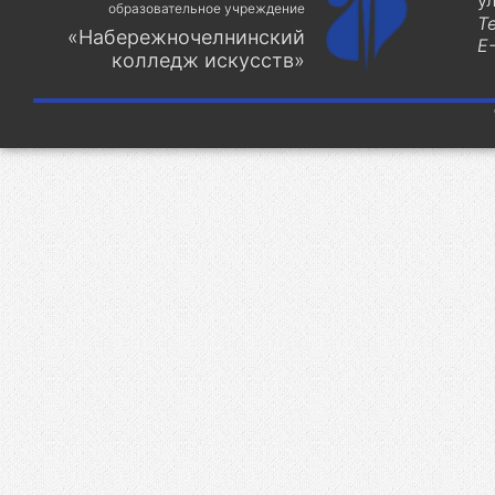
у
образовательное учреждение
Т
«Набережночелнинский
E-
колледж искусств»