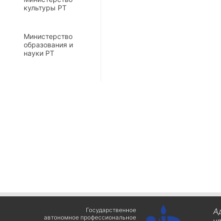
культуры РТ
Министерство
образования и
науки РТ
Государственное
А
автономное профессиональное