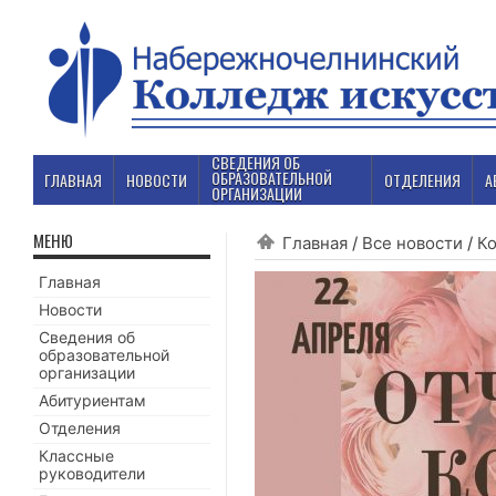
СВЕДЕНИЯ ОБ
ОБРАЗОВАТЕЛЬНОЙ
ГЛАВНАЯ
НОВОСТИ
ОТДЕЛЕНИЯ
А
ОРГАНИЗАЦИИ
МЕНЮ
Главная
/
Все новости
/
К
Главная
Новости
Сведения об
образовательной
организации
Абитуриентам
Отделения
Классные
руководители