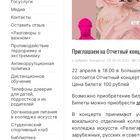
Госуслуги
Медиа
Контакты
Оставить отзыв
«Разговоры о
важном»
Противодействие
Приглашаем на Отчетный конц
терроризму и
экстремизму
в рубрике:
Концерты
08.04.2022
1
Антикоррупционная
политика
22 апреля в 18.00 в Большо
Дистанционное
состоится Отчетный концерт
обучение
Цена билета: 100 рублей
Телефоны доверия
для детей,
Возможно приобретение биле
подростков и их
Билеты можно приобрести
з
родителей
Организация питания
В концерте принимают уч
в колледже искусств
вокального отделений колл
Студенческий
колледжа искусств «Релига
спортивный клуб
зарубежных, русских и совет
Библиотека