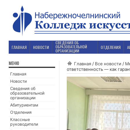
СВЕДЕНИЯ ОБ
ОБРАЗОВАТЕЛЬНОЙ
ГЛАВНАЯ
НОВОСТИ
ОТДЕЛЕНИЯ
А
ОРГАНИЗАЦИИ
МЕНЮ
Главная
/
Все новости
/
М
ответственность — как гаран
Главная
Новости
Сведения об
образовательной
организации
Абитуриентам
Отделения
Классные
руководители