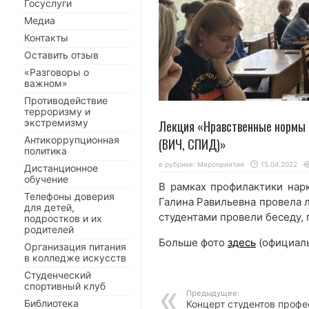
Госуслуги
Медиа
Контакты
Оставить отзыв
«Разговоры о
важном»
Противодействие
терроризму и
экстремизму
Лекция «Нравственные нормы 
Антикоррупционная
(ВИЧ, СПИД)»
политика
в рубрике:
Мероприятия
15.04.2022
Дистанционное
обучение
В рамках профилактики нар
Телефоны доверия
Галина Равильевна провела 
для детей,
студентами провели беседу, 
подростков и их
родителей
Больше фото
здесь
(официаль
Организация питания
в колледже искусств
Студенческий
спортивный клуб
Предыдущее:
Библиотека
Концерт студентов профе