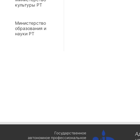
культуры РТ
Министерство
образования и
науки РТ
Государственное
А
автономное профессиональное