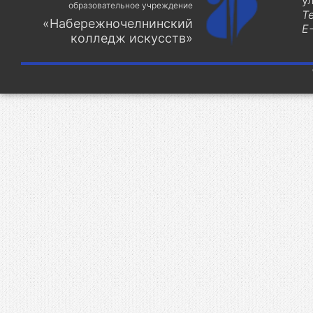
у
образовательное учреждение
Т
«Набережночелнинский
E-
колледж искусств»