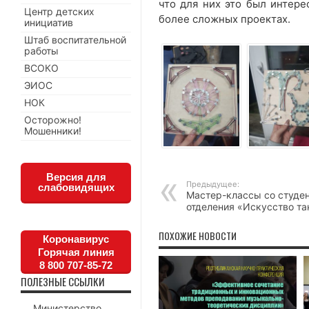
что для них это был интере
Центр детских
более сложных проектах.
инициатив
Штаб воспитательной
работы
ВСОКО
ЭИОС
НОК
Осторожно!
Мошенники!
Версия для
Предыдущее:
слабовидящих
Мастер-классы со студе
отделения «Искусство та
ПОХОЖИЕ НОВОСТИ
Коронавирус
Горячая линия
8 800 707-85-72
ПОЛЕЗНЫЕ ССЫЛКИ
Министерство