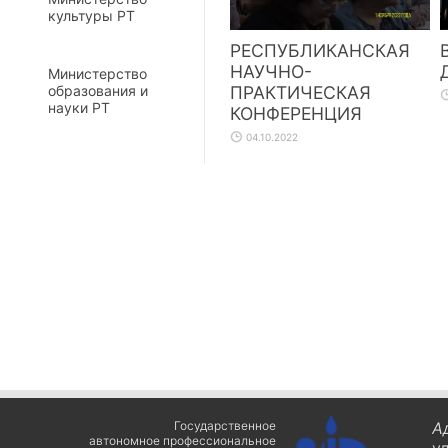
культуры РТ
РЕСПУБЛИКАНСКАЯ
НАУЧНО-
Министерство
ПРАКТИЧЕСКАЯ
образования и
науки РТ
КОНФЕРЕНЦИЯ
04.10.2022
Государственное
А
автономное профессиональное