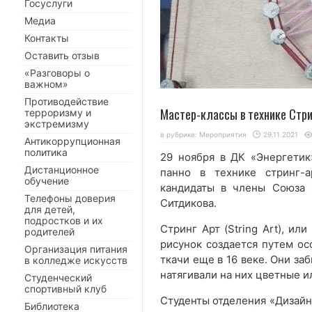
Госуслуги
Медиа
Контакты
Оставить отзыв
«Разговоры о
важном»
Противодействие
Мастер-классы в технике Стри
терроризму и
экстремизму
в рубрике:
Мероприятия
29.11.2021
Антикоррупционная
политика
29 ноября в ДК «Энергетик
Дистанционное
панно в технике стринг-а
обучение
кандидаты в члены Союза 
Телефоны доверия
Ситдикова.
для детей,
подростков и их
Стринг Арт (String Art), или
родителей
рисунок создается путем ос
Организация питания
ткачи еще в 16 веке. Они за
в колледже искусств
натягивали на них цветные и
Студенческий
спортивный клуб
Студенты отделения «Дизайн»
Библиотека