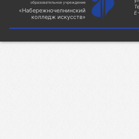
у
образовательное учреждение
Т
«Набережночелнинский
E-
колледж искусств»