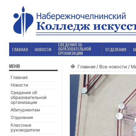
СВЕДЕНИЯ ОБ
ОБРАЗОВАТЕЛЬНОЙ
ГЛАВНАЯ
НОВОСТИ
ОТДЕЛЕНИЯ
А
ОРГАНИЗАЦИИ
МЕНЮ
Главная
/
Все новости
/
М
Главная
Новости
Сведения об
образовательной
организации
Абитуриентам
Отделения
Классные
руководители