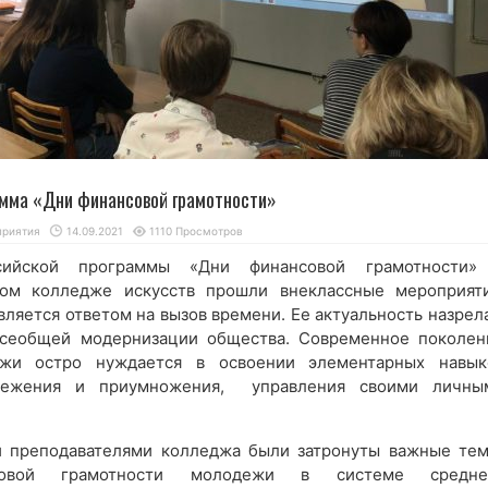
амма «Дни финансовой грамотности»
риятия
14.09.2021
1110 Просмотров
сийской программы «Дни финансовой грамотности»
ом колледже искусств прошли внеклассные мероприяти
ляется ответом на вызов времени. Ее актуальность назрела
сеобщей модернизации общества. Современное поколен
ежи остро нуждается в освоении элементарных навык
ережения и приумножения, управления своими личны
й преподавателями колледжа были затронуты важные тем
совой грамотности молодежи в системе средне