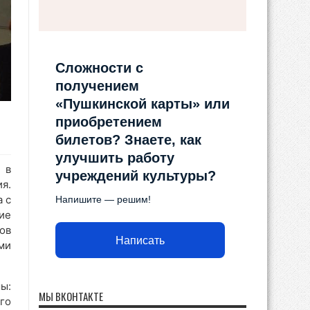
Сложности с
получением
«Пушкинской карты» или
приобретением
билетов? Знаете, как
улучшить работу
 в
учреждений культуры?
я.
 с
Напишите — решим!
ие
ов
Написать
ми
ы:
МЫ ВКОНТАКТЕ
го