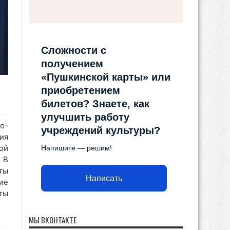
Сложности с
получением
«Пушкинской карты» или
приобретением
билетов? Знаете, как
улучшить работу
о-
учреждений культуры?
ия
ой
Напишите — решим!
 В
ты
Написать
ие
ты
МЫ ВКОНТАКТЕ