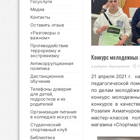
Госуслуги
Медиа
Контакты
Оставить отзыв
«Разговоры о
важном»
Противодействие
терроризму и
экстремизму
Конкурс молодежных 
Антикоррупционная
в рубрике:
Мероприятия
2
политика
Дистанционное
21 апреля 2021 г. 
обучение
педагогической пом
Телефоны доверия
по делам молодёжи 
для детей,
конкурс молодежны
подростков и их
конкурсе в качеств
родителей
Розалия Ахматнуров
Организация питания
в колледже искусств
мастер-классов по
магазина «Спортмас
Студенческий
спортивный клуб
Библиотека