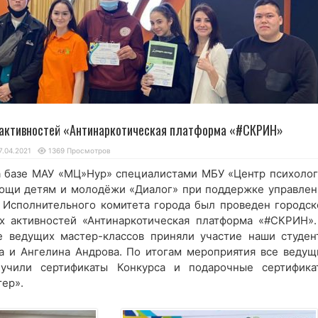
активностей «Антинаркотическая платформа «#СКРИН»
7.04.2021
1369 Просмотров
на базе МАУ «МЦ»Нур» специалистами МБУ «Центр психолог
ощи детям и молодёжи «Диалог» при поддержке управлен
Исполнительного комитета города был проведен городск
х активностей «Антинаркотическая платформа «#СКРИН».
е ведущих мастер-классов приняли участие наши студен
а и Ангелина Андрова. По итогам мероприятия все ведущ
лучили сертификаты Конкурса и подарочные сертифика
тер».